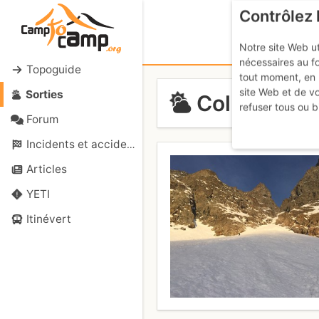
Contrôlez 
Notre site Web ut
nécessaires au f
Topoguide
tout moment, en 
site Web et de v
Sorties
Col des Aval
refuser tous ou b
Forum
Incidents et accidents
Articles
YETI
Itinévert