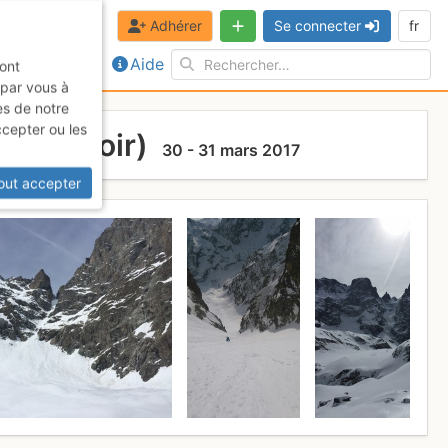
Adhérer
Se connecter
fr
Aide
sont
 par vous à
es de notre
ccepter ou les
acier Noir)
30 - 31 mars 2017
out accepter