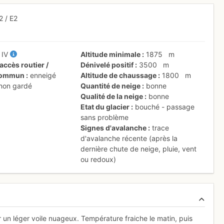
.2
/
E2
+
IV
Altitude minimale
1875
m
accès routier /
Dénivelé positif
3500
m
 commun
enneigé
Altitude de chaussage
1800
m
 non gardé
Quantité de neige
bonne
Qualité de la neige
bonne
Etat du glacier
bouché - passage
sans problème
Signes d'avalanche
trace
d'avalanche récente (après la
dernière chute de neige, pluie, vent
ou redoux)
ar un léger voile nuageux. Température fraiche le matin, puis