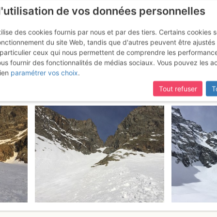
l'utilisation de vos données personnelles
ilise des cookies fournis par nous et par des tiers. Certains cookies 
onctionnement du site Web, tandis que d'autres peuvent être ajustés
particulier ceux qui nous permettent de comprendre les performanc
ous fournir des fonctionnalités de médias sociaux. Vous pouvez les a
anches : Couloir E (depuis le gl
ien
paramétrer vos choix
.
Tout refuser
T