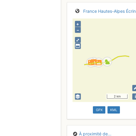
France
Hautes-Alpes
Écrin
+
–
⤢
i
2 km
GPX
KML
À proximité de...