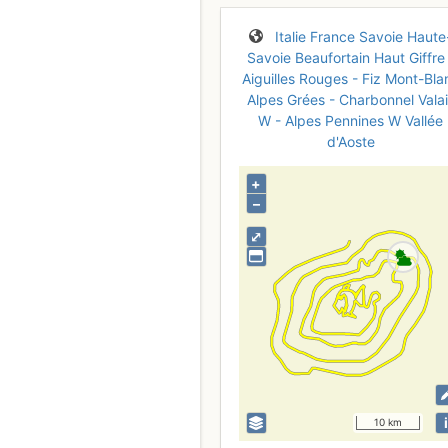
Italie
France
Savoie
Haute
Savoie
Beaufortain
Haut Giffre
Aiguilles Rouges - Fiz
Mont-Bla
Alpes Grées - Charbonnel
Vala
W - Alpes Pennines W
Vallée
d'Aoste
+
–
⤢
i
10 km