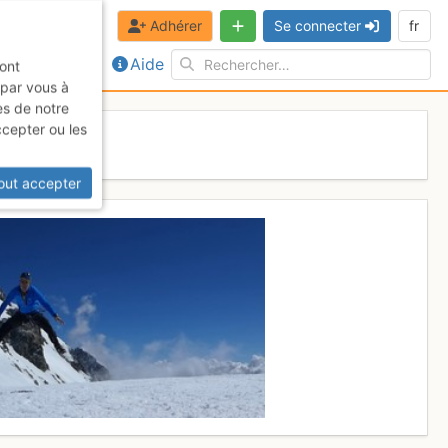
Adhérer
Se connecter
fr
Aide
sont
 par vous à
es de notre
ccepter ou les
out accepter