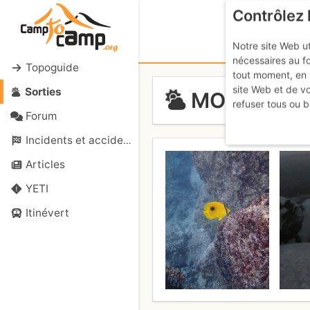
Contrôlez 
Notre site Web ut
nécessaires au f
Topoguide
tout moment, en 
site Web et de v
Sorties
MONT BLAN
refuser tous ou b
Forum
Incidents et accidents
Articles
YETI
Itinévert