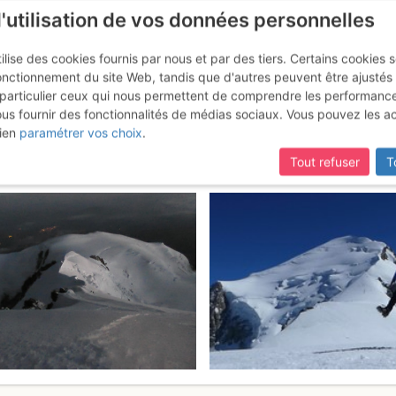
l'utilisation de vos données personnelles
ilise des cookies fournis par nous et par des tiers. Certains cookies 
onctionnement du site Web, tandis que d'autres peuvent être ajustés
particulier ceux qui nous permettent de comprendre les performanc
ous fournir des fonctionnalités de médias sociaux. Vous pouvez les a
C Spirale PROJEKT
Samedi 1 avril 2017
ien
paramétrer vos choix
.
Tout refuser
T