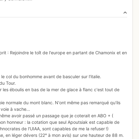
rit : Rejoindre le toît de l'europe en partant de Chamonix et en
, le col du bonhomme avant de basculer sur l'italie.
 du Tour.
 les éboulis en bas de la mer de glace à flanc c'est tout de
 voie normale du mont blanc. N'ont même pas remarqué qu'ils
 voie à vache...
s même avoir passé un passage que je coterait en ABO + (
mon honneur : la cotation que seul Apoutsiak est capable de
chnocrates de l'UIAA, sont capables de me la refuser !)
se, en léger dévers (22° à mon avis) sur une hauteur de 88 m.