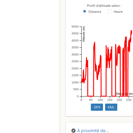
Profil d'altitude selon :
Distance
Heure
5000
Altitude (m)
4500
4000
3500
3000
2500
2000
1500
1000
500
Distance (k
0
0
50
100
150
200
250
GPX
KML
À proximité de...