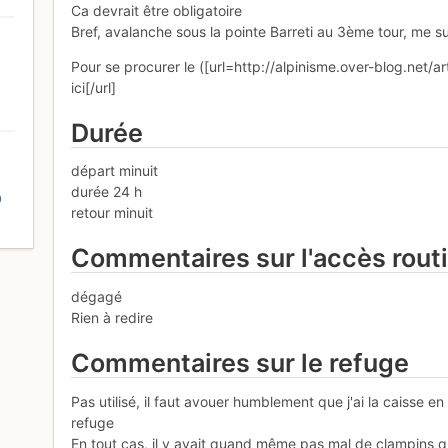
Ca devrait être obligatoire
Bref, avalanche sous la pointe Barreti au 3ème tour, me su
Pour se procurer le ([url=http://alpinisme.over-blog.net/a
ici[/url]
Durée
départ minuit
durée 24 h
D
retour minuit
Commentaires sur l'accès rout
dégagé
Rien à redire
Commentaires sur le refuge
Pas utilisé, il faut avouer humblement que j'ai la caisse 
refuge
En tout cas, il y avait quand même pas mal de clampins qu