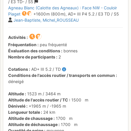
/
E3
TD-
/ S5
Agneau Blanc (Calotte des Agneaux) : Face NW - Couloir
Piaget
+1600 m
(800 m),
AD+
III
P4
5.2
/
E3
TD
/ S5
Jean-Baptiste
Michel_ROUSSEAU
Activités
Fréquentation
peu fréquenté
Évaluation des conditions
bonnes
Nombre de participants
2
Cotations
AD+
III
5.2
/
TD
Conditions de l'accès routier / transports en commun
déneigé
Altitude
1523 m
/
3464 m
Altitude de l'accès routier / TC
1500
m
Dénivelé
+1965 m
/
-1965 m
Longueur totale
24 km
Altitude de chaussage
1700
m
Altitude de déchaussage
1700
m
Quantité de neige
moyenne