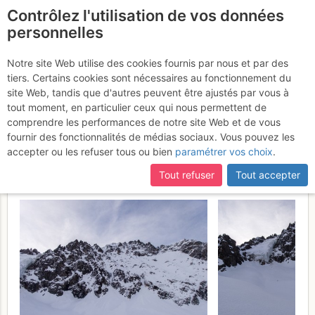
Contrôlez l'utilisation de vos données
fr
personnelles
Suite à une récente et importante mise à jour du site,
si
Agneau Blanc (Calotte
certaines pages ne sont plus accessibles, manquantes ou
Notre site Web utilise des cookies fournis par nous et par des
incomplètes, déconnectez-vous puis reconnectez-vous à votre
tiers. Certains cookies sont nécessaires au fonctionnement du
des Agneaux) : Couloir
compte sur le site.
site Web, tandis que d'autres peuvent être ajustés par vous à
Piaget >> Glacier
tout moment, en particulier ceux qui nous permettent de
comprendre les performances de notre site Web et de vous
supérieur d'Arsine
Vendredi 31
fournir des fonctionnalités de médias sociaux. Vous pouvez les
accepter ou les refuser tous ou bien
paramétrer vos choix
.
mars 2017
Tout refuser
Tout accepter