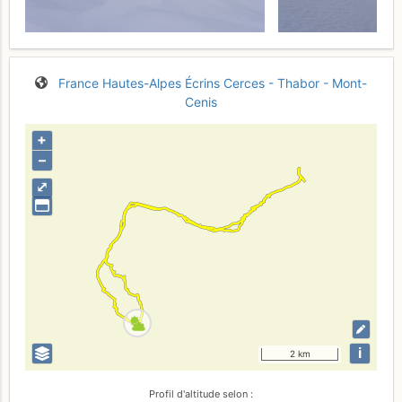
France
Hautes-Alpes
Écrins
Cerces - Thabor - Mont-
Cenis
+
–
⤢
i
2 km
Profil d'altitude selon :