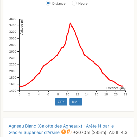
Distance
Heure
3600
Altitude (m)
3400
3200
3000
2800
2600
2400
2200
2000
1800
1600
Distance (km)
1400
0
2
4
6
8
10
12
14
16
18
20
22
GPX
KML
Agneau Blanc (Calotte des Agneaux) : Arête N par le
Glacier Supérieur d'Arsine
+2070 m
(285 m),
AD
III
4.3