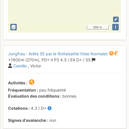
i
500 m
Jungfrau : Arête SE par le Rottalsattel (Voie Normale)
+1600 m
(270 m),
PD+
II
P2
4.3
/
E4
D+
/ S5
Camillo
, Victor
Activités
Fréquentation
peu fréquenté
Évaluation des conditions
bonnes
Cotations
4.3
/
D+
Signes d'avalanche
non