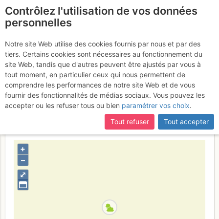
Contrôlez l'utilisation de vos données
fr
personnelles
Jungfrau : Par le
Notre site Web utilise des cookies fournis par nous et par des
tiers. Certains cookies sont nécessaires au fonctionnement du
Rottalsattel et l'arête SE
site Web, tandis que d'autres peuvent être ajustés par vous à
(Voie Normale)
tout moment, en particulier ceux qui nous permettent de
Mercredi 29 mars
comprendre les performances de notre site Web et de vous
2017
fournir des fonctionnalités de médias sociaux. Vous pouvez les
accepter ou les refuser tous ou bien
paramétrer vos choix
.
Tout refuser
Tout accepter
Suisse
Valais
Alpes Bernoises
+
–
⤢