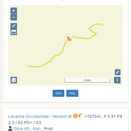
+
–
⤢
i
5 km
GPX
KML
Levanna Occidentale : Versant W
+1570 m
,
F
II
X1
P4
2.3
/
E2
PD+
/ S3
Olive 65.
Kati
, Proti