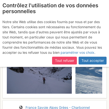
Contrôlez l'utilisation de vos données
fr
personnelles
Suite à une récente et importante mise à jour du site,
si
Levanna Occidentale :
certaines pages ne sont plus accessibles, manquantes ou
Notre site Web utilise des cookies fournis par nous et par des
incomplètes, déconnectez-vous puis reconnectez-vous à votre
tiers. Certains cookies sont nécessaires au fonctionnement du
Versant W
Jeudi 30 mars 2017
compte sur le site.
site Web, tandis que d'autres peuvent être ajustés par vous à
tout moment, en particulier ceux qui nous permettent de
comprendre les performances de notre site Web et de vous
fournir des fonctionnalités de médias sociaux. Vous pouvez les
accepter ou les refuser tous ou bien
paramétrer vos choix
.
Tout refuser
Tout accepter
France
Savoie
Alpes Grées - Charbonnel