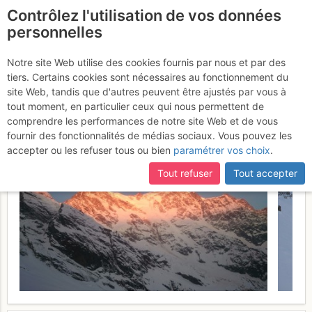
Contrôlez l'utilisation de vos données
fr
personnelles
Punta Grober : per la
Notre site Web utilise des cookies fournis par nous et par des
tiers. Certains cookies sont nécessaires au fonctionnement du
cresta NE "Via dei
site Web, tandis que d'autres peuvent être ajustés par vous à
Cammelli"
tout moment, en particulier ceux qui nous permettent de
Vendredi 31 mars 2017
comprendre les performances de notre site Web et de vous
fournir des fonctionnalités de médias sociaux. Vous pouvez les
accepter ou les refuser tous ou bien
paramétrer vos choix
.
Tout refuser
Tout accepter