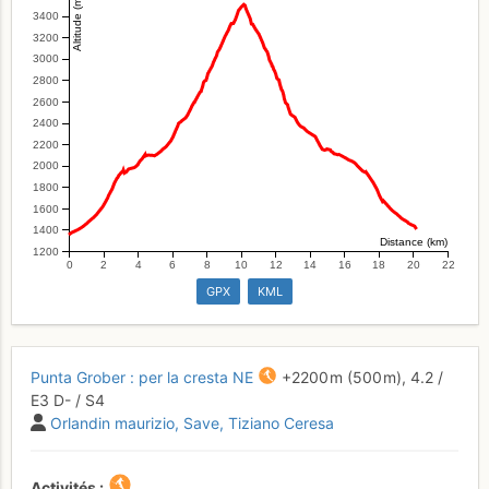
Altitude (m)
3400
3200
3000
2800
2600
2400
2200
2000
1800
1600
1400
Distance (km)
1200
0
2
4
6
8
10
12
14
16
18
20
22
GPX
KML
Punta Grober : per la cresta NE
+2200 m
(500 m),
4.2
/
E3
D-
/ S4
Orlandin maurizio
Save
Tiziano Ceresa
Activités