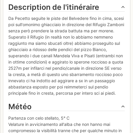
Description de l'itinéraire
Da Pecetto seguite le piste del Belvedere fino in cima, scesi
poi sull'omonimo ghiacciaio in direzione del Rifugio Zamboni
senza però prendere la strada battuta ma per morene.
Superato il Rifugio (in realtà non lo abbiamo nemmeno
raggiunto ma siamo sbucati oltre) abbiamo proseguito sul
ghiacciaio a ridosso delle pendici del pizzo Bianco,
superando i due canali Mandela Viva e Pisati (entrambi non
in ottime condizioni) e aggirato lo sperone roccioso a quota
2527m per infilarci nel pendio/canale in direzione SE verso
la cresta, a metà di questo uno sbarramento roccioso poco
innevato ci ha indotto ad aggirare a sx in un passaggio
abbastanza esposto per poi reimmeterci sul pendio
principale fino in cresta, percorsa per intero sci ai piedi.
Météo
Partenza con celo stellato, 5° C
Velature in avvicinamento all'alba che non hanno mai
compromesso la visibilità tranne che per qualche minuto in