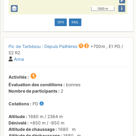
i
1000 m
GPX
KML
Pic de Tarbésou : Depuis Pailhères
+700 m
,
E1
PD
/
S2
R2
Anna
Activités
Évaluation des conditions
bonnes
Nombre de participants
2
Cotations
PD
Altitude
1680 m
/
2364 m
Dénivelé
+850 m
/
-850 m
Altitude de chaussage
1680
m
Altitude de déchaussage
1680
m