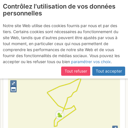
Contrôlez l'utilisation de vos données
fr
personnelles
Pic de Tarbésou
Notre site Web utilise des cookies fournis par nous et par des
Jeudi 30
tiers. Certains cookies sont nécessaires au fonctionnement du
mars 2017
site Web, tandis que d'autres peuvent être ajustés par vous à
tout moment, en particulier ceux qui nous permettent de
comprendre les performances de notre site Web et de vous
fournir des fonctionnalités de médias sociaux. Vous pouvez les
France
Ariège
Haute Ariège - Andorre
accepter ou les refuser tous ou bien
paramétrer vos choix
.
+
Tout refuser
Tout accepter
–
⤢