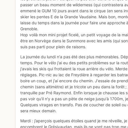
passer un beau moment de wilderness (qui contrastera av
emmené le GUM 10 jours avant dans le cirque (en sens inve
skier les pentes E de la Grande Vaudaine. Mais bon, mont
laisse du temps dans la journée pour faire une approche à 
Grenoble.
Hop voilà mon mini projet ficelé, un petit voyage de la ma
être en Norvège dans le Sunnmore avec les amis (qui sont 
suis pas parti pour plein de raisons.
La journée du lundi n'a pas été des plus mémorables. Dépa
temps. Pour le vélo j'ai eu des petits problèmes sur la rou
j'avais les skis qui frottaient la roue arrière du vélo. Merd
réglages. Pic-nic au lac de Freydière à regarder les batrac
boire un coup, et j'ai encore du chemin. J'essaie de pren
chemin (sans altimètre) et je tricote un peu dans la forê
tranquille par Pré Raymond. Enfin lorsque je chausse les
pas voir qu'il n'y a pas un pète de neige jusqu'à 1700m, 
Quelques virages en transfo. Pas de coucher de soleil ou 
sera mieux demain.
Mardi : j’aperçois quelques étoiles quand je me réveille, j
encombrent le Grésivaudan, mais ils ne vont pas trop me 