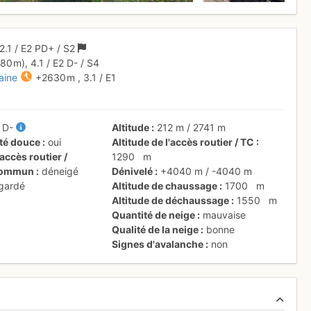
2.1
/
E2
PD+
/ S2
280 m),
4.1
/
E2
D-
/ S4
aine
+2630 m
,
3.1
/
E1
/
D-
Altitude
212 m
/
2741 m
ité douce
oui
Altitude de l'accès routier / TC
accès routier /
1290
m
 commun
déneigé
Dénivelé
+4040 m
/
-4040 m
 gardé
Altitude de chaussage
1700
m
Altitude de déchaussage
1550
m
Quantité de neige
mauvaise
Qualité de la neige
bonne
Signes d'avalanche
non