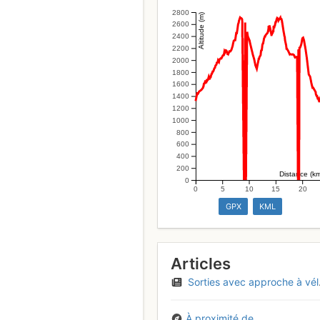
2800
Altitude (m)
2600
2400
2200
2000
1800
1600
1400
1200
1000
800
600
400
200
Distance (k
0
0
5
10
15
20
GPX
KML
Articles
Sorties avec approche à vélo (véloski, vélomontagne)
À proximité de...