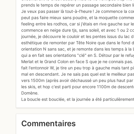
prends le temps de repérer un passage secondaire bien liss
Je veux pas passer là tout-à-l'heure ! Je commence la c
peut pas faire mieux sans poudre, et la moquette commen
feeling entre les rodhos, car si j'étais en rive gauche sur
commence en neige dure tjs, sans soleil, et avec 1 ou 2 cou
journée, je découvre le couloir et les pentes issus du lac 
esthétique de remonter par Tête Noire que dans le fond de 
orientation N sans sac, et je remonte dans les temps à la
qui a en fait ses orientations "clé" en S. Détour par le ref
Merlat et le Grand Colon en face S que je ne connais pas
fait l'entonnoir W, je tire un peu trop à gauche mais tant p
mal en descendant. Je ne sais pas quel est le meilleur passa
vers 1500m (après avoir déchaussé un peu plus haut par pr
les skis, et hop c'est parti pour encore 1100m de descent
Domène.
La boucle est bouclée, et la journée a été particulièrement
Commentaires