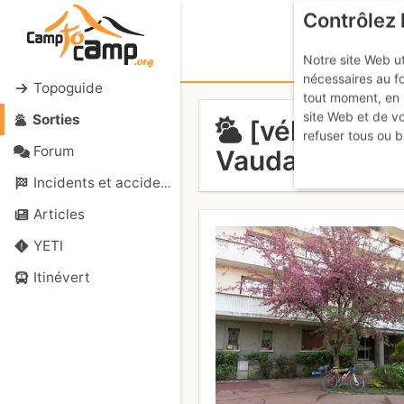
Contrôlez 
Notre site Web ut
nécessaires au f
Topoguide
tout moment, en 
site Web et de v
Sorties
[véloski] - 
refuser tous ou b
Forum
Vaudaine et re
Incidents et accidents
Articles
YETI
Itinévert