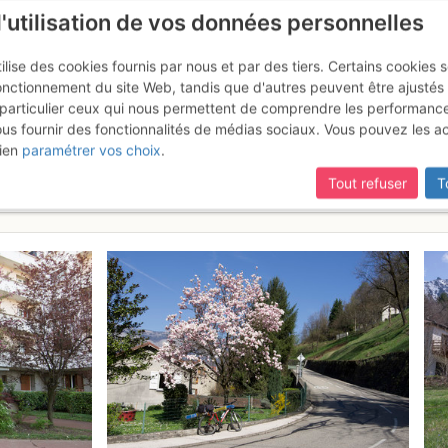
l'utilisation de vos données personnelles
ilise des cookies fournis par nous et par des tiers. Certains cookies 
onctionnement du site Web, tandis que d'autres peuvent être ajustés
particulier ceux qui nous permettent de comprendre les performanc
ous fournir des fonctionnalités de médias sociaux. Vous pouvez les a
Grande Lauzière : Boucle par le
ien
paramétrer vos choix
.
tour par le Grand Colon
27 - 28 mars
Tout refuser
T