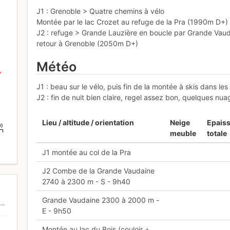
J1 : Grenoble > Quatre chemins à vélo
Montée par le lac Crozet au refuge de la Pra (1990m D+)
J2 : refuge > Grande Lauzière en boucle par Grande Vau
retour à Grenoble (2050m D+)
Météo
J1 : beau sur le vélo, puis fin de la montée à skis dans 
J2 : fin de nuit bien claire, regel assez bon, quelques n
Lieu / altitude / orientation
Neige
Epais
m)
meuble
totale
J1 montée au col de la Pra
J2 Combe de la Grande Vaudaine
2740 à 2300 m - S - 9h40
Grande Vaudaine 2300 à 2000 m -
E - 9h50
Montée au lac du Bois (couloir +