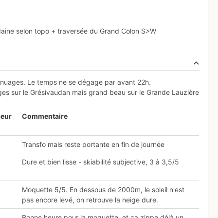
daine selon topo + traversée du Grand Colon S>W
les nuages. Le temps ne se dégage par avant 22h.
uages sur le Grésivaudan mais grand beau sur le Grande Lauzière
seur
Commentaire
Transfo mais reste portante en fin de journée
Dure et bien lisse - skiabilité subjective, 3 à 3,5/5
Moquette 5/5. En dessous de 2000m, le soleil n'est
pas encore levé, on retrouve la neige dure.
Bonne heure pour la moquette, et ça zippe déjà un