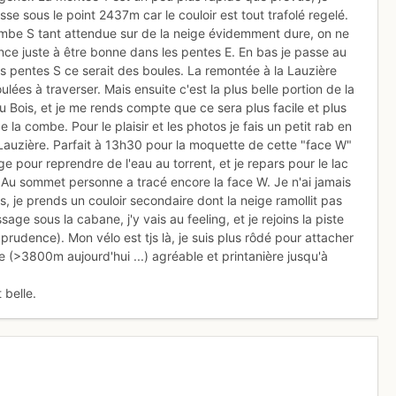
e sous le point 2437m car le couloir est tout trafolé regelé.
ombe S tant attendue sur de la neige évidemment dure, on ne
ce juste à être bonne dans les pentes E. En bas je passe au
 les pentes S ce serait des boules. La remontée à la Lauzière
lées à traverser. Mais ensuite c'est la plus belle portion de la
du Bois, et je me rends compte que ce sera plus facile et plus
la combe. Pour le plaisir et les photos je fais un petit rab en
 Lauzière. Parfait à 13h30 pour la moquette de cette "face W"
uge pour reprendre de l'eau au torrent, et je repars pour le lac
. Au sommet personne a tracé encore la face W. Je n'ai jamais
is, je prends un couloir secondaire dont la neige ramollit pas
ge sous la cabane, j'y vais au feeling, et je rejoins la piste
udence). Mon vélo est tjs là, je suis plus rôdé pour attacher
e (>3800m aujourd'hui ...) agréable et printanière jusqu'à
 belle.