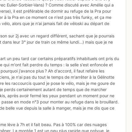
ec Eulier-Sorbier-Vans) ? Comme discuté avec Amélie qui a
rse), il est préférable de dormir au refuge de la Pra pour
er à la Pra en ce moment ce n'est pas très funky, et ça me
vélo, alors que je n'ai jamais fait de véloski au départ de
ison sur 2j avec un regard différent, sachant que je pourrais
dans leur 3° jour de train ce même lundi...) mais que je ne
rt un peu tard car certains préparatifs inhabituels ont pris du
te qui m'ont fait perdre du temps : la selle s'est enfoncée et
e pourquoi j'avance plus ? Ah d'accord, il faut refaire les
iens, je n'ai pas du tout le temps de m'arrêter à la Gélinotte
dre les raccourcis quand je pose le vélo, mais je me goure de
t ; je perds certainement autant de temps que de marcher
 skis, après avoir fermé les yeux pendant un moment pour ne
je passe en mode n°3 pour monter au refuge dans le brouillard.
de belle vue depuis la salle à manger, mais je me dis que ce
e me lève à 7h et il fait beau. Pas à 100% car des nuages
gêner. La montée 1 est un peu plus rapide que prévue, je