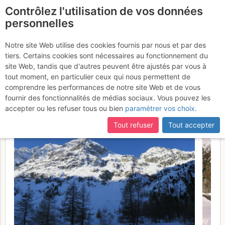
Contrôlez l'utilisation de vos données
fr
personnelles
Pigne d'Arolla puis
Notre site Web utilise des cookies fournis par nous et par des
tiers. Certains cookies sont nécessaires au fonctionnement du
Couloir de Vuibé 2600 au
site Web, tandis que d'autres peuvent être ajustés par vous à
NW de la "Bonne Farce"
tout moment, en particulier ceux qui nous permettent de
comprendre les performances de notre site Web et de vous
Mercredi 29 mars 2017
fournir des fonctionnalités de médias sociaux. Vous pouvez les
accepter ou les refuser tous ou bien
paramétrer vos choix
.
Tout refuser
Tout accepter