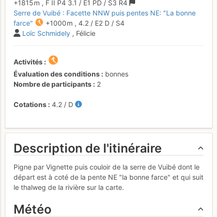
+1815 m
,
F
II
P4
3.1
/
E1
PD
/ S3
R4
Serre de Vuibé : Facette NNW puis pentes NE: "La bonne
farce"
+1000 m
,
4.2
/
E2
D
/ S4
Loïc Schmidely
, Félicie
Activités
Évaluation des conditions
bonnes
Nombre de participants
2
Cotations
4.2
/
D
Description de l'itinéraire
Pigne par Vignette puis couloir de la serre de Vuibé dont le
départ est à coté de la pente NE "la bonne farce" et qui suit
le thalweg de la rivière sur la carte.
Météo