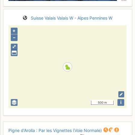
Suisse
Valais
Valais W - Alpes Pennines W
+
–
⤢
i
500 m
Pigne d'Arolla : Par les Vignettes (Voie Normale)