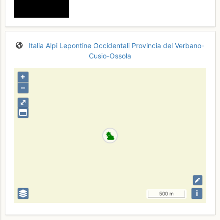
Italia
Alpi Lepontine Occidentali
Provincia del Verbano-
Cusio-Ossola
+
–
⤢
i
500 m