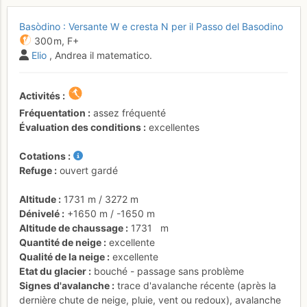
Basòdino : Versante W e cresta N per il Passo del Basodino
300 m,
F+
Elio
, Andrea il matematico.
Activités
Fréquentation
assez fréquenté
Évaluation des conditions
excellentes
Cotations
Refuge
ouvert gardé
Altitude
1731 m
/
3272 m
Dénivelé
+1650 m
/
-1650 m
Altitude de chaussage
1731
m
Quantité de neige
excellente
Qualité de la neige
excellente
Etat du glacier
bouché - passage sans problème
Signes d'avalanche
trace d'avalanche récente (après la
dernière chute de neige, pluie, vent ou redoux)
,
avalanche