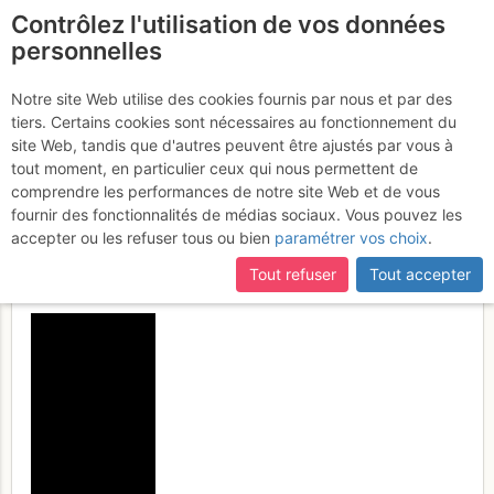
Contrôlez l'utilisation de vos données
fr
personnelles
Basodino : Da Riale dal
Notre site Web utilise des cookies fournis par nous et par des
tiers. Certains cookies sont nécessaires au fonctionnement du
versante ovest per il passo
site Web, tandis que d'autres peuvent être ajustés par vous à
del Basodino, giro con
tout moment, en particulier ceux qui nous permettent de
comprendre les performances de notre site Web et de vous
discesa dalla bocchetta del
fournir des fonctionnalités de médias sociaux. Vous pouvez les
Castel
accepter ou les refuser tous ou bien
paramétrer vos choix
.
Mercredi 29 mars 2017
Tout refuser
Tout accepter