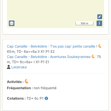
i
500 m
Cap Canaille - Belvédère : T'es pas cap' petite canaille !
65 m,
TD-
6a+
>6a
II
X1
P1
E2
Cap Canaille - Belvédère : Aventures Soubeyrannes
75
m,
TD+
6c
>6a+
I
X1
P1
E1
Letstroke
Activités
Fréquentation
non fréquenté
Cotations
TD+
6c
P1