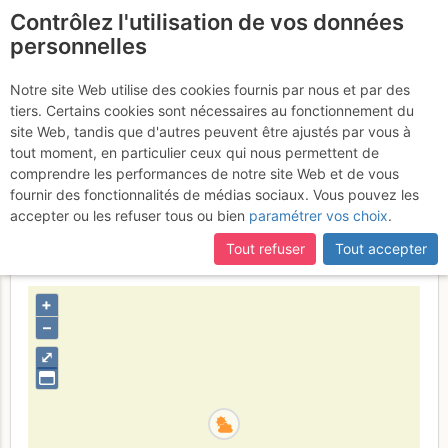
Contrôlez l'utilisation de vos données
fr
personnelles
Cap Canaille -
Notre site Web utilise des cookies fournis par nous et par des
tiers. Certains cookies sont nécessaires au fonctionnement du
Belvédère : T'es pas cap' +
site Web, tandis que d'autres peuvent être ajustés par vous à
Aventures Soubeyrannes
tout moment, en particulier ceux qui nous permettent de
comprendre les performances de notre site Web et de vous
Mercredi 29 mars 2017
fournir des fonctionnalités de médias sociaux. Vous pouvez les
accepter ou les refuser tous ou bien
paramétrer vos choix
.
Tout refuser
Tout accepter
France
Bouches-du-Rhône
Provence
Calanques
+
–
⤢