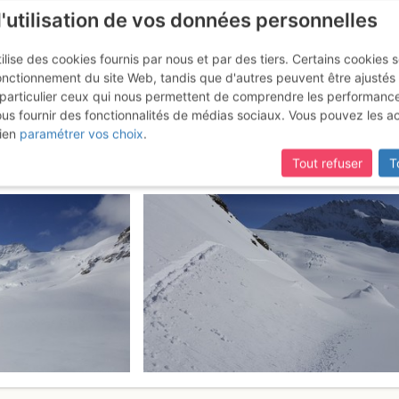
l'utilisation de vos données personnelles
ilise des cookies fournis par nous et par des tiers. Certains cookies 
onctionnement du site Web, tandis que d'autres peuvent être ajustés
particulier ceux qui nous permettent de comprendre les performanc
ous fournir des fonctionnalités de médias sociaux. Vous pouvez les a
ar le Rottalsattel et l'arête SE 
ien
paramétrer vos choix
.
Tout refuser
T