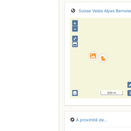
Suisse
Valais
Alpes Bernois
+
–
⤢
i
500 m
À proximité de...