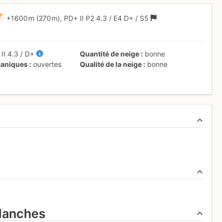
+1600 m
(270 m),
PD+
II
P2
4.3
/
E4
D+
/ S5
+
II
4.3
/
D+
Quantité de neige
bonne
aniques
ouvertes
Qualité de la neige
bonne
alanches