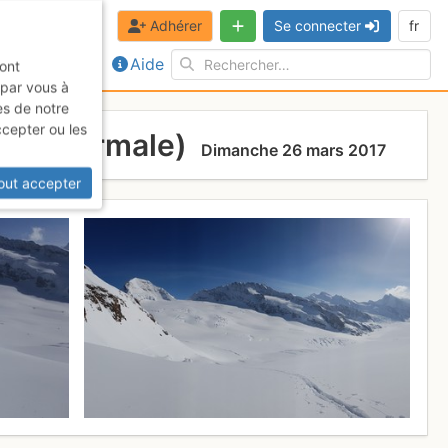
Adhérer
Se connecter
fr
Aide
sont
 par vous à
es de notre
ccepter ou les
(Voie Normale)
Dimanche 26 mars 2017
out accepter