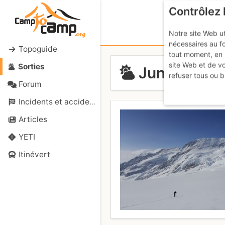
Contrôlez 
Notre site Web ut
nécessaires au f
Topoguide
tout moment, en 
site Web et de v
Sorties
Jungfrau : P
refuser tous ou b
Forum
Incidents et accidents
Articles
YETI
Itinévert