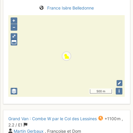
France
Isère
Belledonne
+
–
⤢
i
500 m
Grand Van : Combe W par le Col des Lessines
+1100 m
,
2.2
/
E1
Martin Gerbaux
, Françoise et Dom