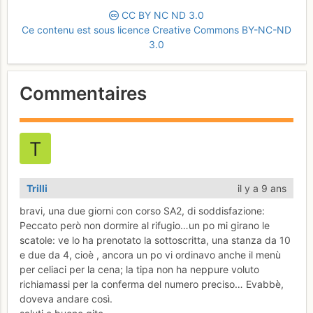
CC
BY
NC
ND
3.0
Ce contenu est sous licence Creative Commons BY-NC-ND
3.0
Commentaires
Trilli
il y a 9 ans
bravi, una due giorni con corso SA2, di soddisfazione:
Peccato però non dormire al rifugio…un po mi girano le
scatole: ve lo ha prenotato la sottoscritta, una stanza da 10
e due da 4, cioè , ancora un po vi ordinavo anche il menù
per celiaci per la cena; la tipa non ha neppure voluto
richiamassi per la conferma del numero preciso… Evabbè,
doveva andare così.