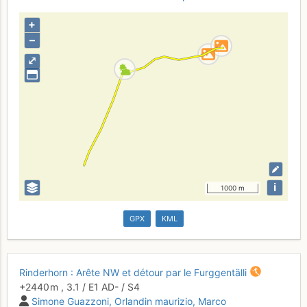
+
–
⤢
i
1000 m
GPX
KML
Rinderhorn : Arête NW et détour par le Furggentälli
+2440 m
,
3.1
/
E1
AD-
/ S4
Simone Guazzoni
Orlandin maurizio
Marco