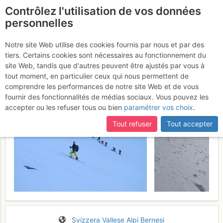
Contrôlez l'utilisation de vos données
fr
personnelles
Suite à une récente et importante mise à jour du site,
si
Rinderhorn : Arête NW
certaines pages ne sont plus accessibles, manquantes ou
Notre site Web utilise des cookies fournis par nous et par des
incomplètes, déconnectez-vous puis reconnectez-vous à votre
tiers. Certains cookies sont nécessaires au fonctionnement du
Mardi 28 mars 2017
compte sur le site.
site Web, tandis que d'autres peuvent être ajustés par vous à
tout moment, en particulier ceux qui nous permettent de
comprendre les performances de notre site Web et de vous
fournir des fonctionnalités de médias sociaux. Vous pouvez les
accepter ou les refuser tous ou bien
paramétrer vos choix
.
Tout refuser
Tout accepter
Svizzera
Vallese
Alpi Bernesi