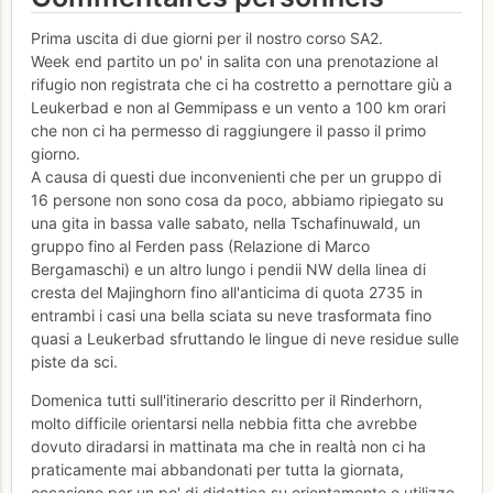
Prima uscita di due giorni per il nostro corso SA2.
Week end partito un po' in salita con una prenotazione al
rifugio non registrata che ci ha costretto a pernottare giù a
Leukerbad e non al Gemmipass e un vento a 100 km orari
che non ci ha permesso di raggiungere il passo il primo
giorno.
A causa di questi due inconvenienti che per un gruppo di
16 persone non sono cosa da poco, abbiamo ripiegato su
una gita in bassa valle sabato, nella Tschafinuwald, un
gruppo fino al Ferden pass (Relazione di Marco
Bergamaschi) e un altro lungo i pendii NW della linea di
cresta del Majinghorn fino all'anticima di quota 2735 in
entrambi i casi una bella sciata su neve trasformata fino
quasi a Leukerbad sfruttando le lingue di neve residue sulle
piste da sci.
Domenica tutti sull'itinerario descritto per il Rinderhorn,
molto difficile orientarsi nella nebbia fitta che avrebbe
dovuto diradarsi in mattinata ma che in realtà non ci ha
praticamente mai abbandonati per tutta la giornata,
occasione per un po' di didattica su orientamento e utilizzo