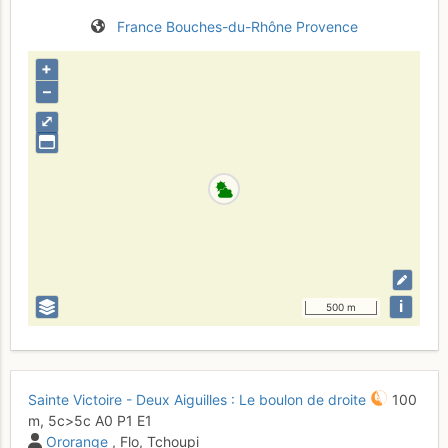
France
Bouches-du-Rhône
Provence
+
–
⤢
i
500 m
Sainte Victoire - Deux Aiguilles : Le boulon de droite
100
m,
5c
>5c
A0
P1
E1
Ororange
, Flo, Tchoupi