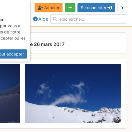
Adhérer
Se connecter
fr
Aide
sont
 par vous à
es de notre
ccepter ou les
on
Dimanche 26 mars 2017
out accepter