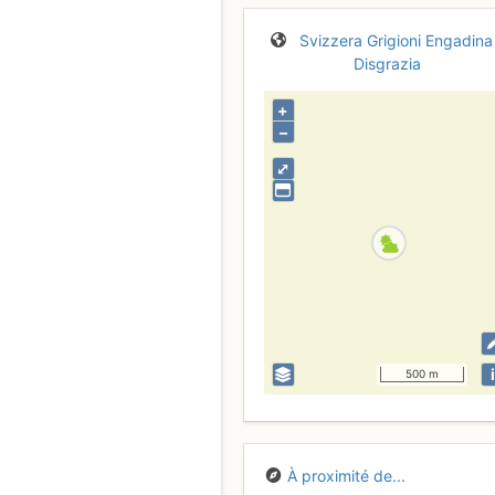
Svizzera
Grigioni
Engadina
Disgrazia
+
–
⤢
i
500 m
À proximité de...