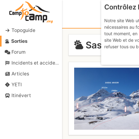
Contrôlez 
Notre site Web ut
nécessaires au f
Topoguide
tout moment, en 
site Web et de v
Sorties
Sassal Maso
refuser tous ou b
Forum
Incidents et accidents
Articles
YETI
Itinévert