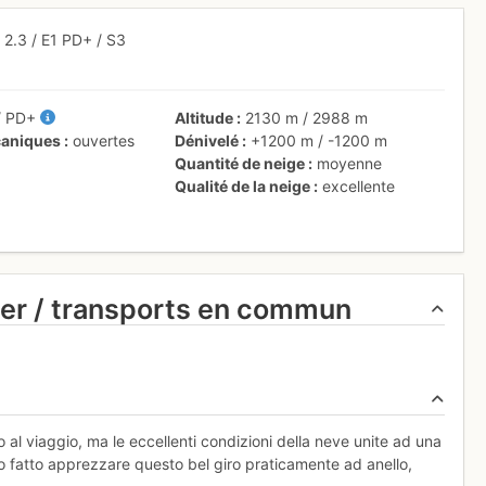
,
2.3
/
E1
PD+
/ S3
/
PD+
Altitude
2130 m
/
2988 m
aniques
ouvertes
Dénivelé
+1200 m
/
-1200 m
Quantité de neige
moyenne
Qualité de la neige
excellente
ier / transports en commun
o al viaggio, ma le eccellenti condizioni della neve unite ad una
o fatto apprezzare questo bel giro praticamente ad anello,