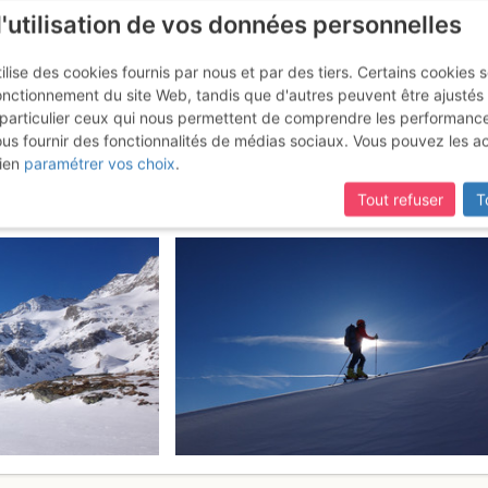
l'utilisation de vos données personnelles
ilise des cookies fournis par nous et par des tiers. Certains cookies 
onctionnement du site Web, tandis que d'autres peuvent être ajustés
particulier ceux qui nous permettent de comprendre les performanc
ous fournir des fonctionnalités de médias sociaux. Vous pouvez les a
n : Per il Vadret da Sassal Mas
ien
paramétrer vos choix
.
Tout refuser
T