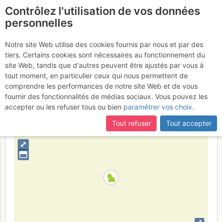
Contrôlez l'utilisation de vos données
fr
personnelles
Suite à une récente et importante mise à jour du site,
si
Grand Chavalard : Face
certaines pages ne sont plus accessibles, manquantes ou
Notre site Web utilise des cookies fournis par nous et par des
incomplètes, déconnectez-vous puis reconnectez-vous à votre
tiers. Certains cookies sont nécessaires au fonctionnement du
E
Mardi 28 mars 2017
compte sur le site.
site Web, tandis que d'autres peuvent être ajustés par vous à
tout moment, en particulier ceux qui nous permettent de
comprendre les performances de notre site Web et de vous
fournir des fonctionnalités de médias sociaux. Vous pouvez les
Suisse
Valais
Alpes Vaudoises
accepter ou les refuser tous ou bien
paramétrer vos choix
.
+
Tout refuser
Tout accepter
–
⤢