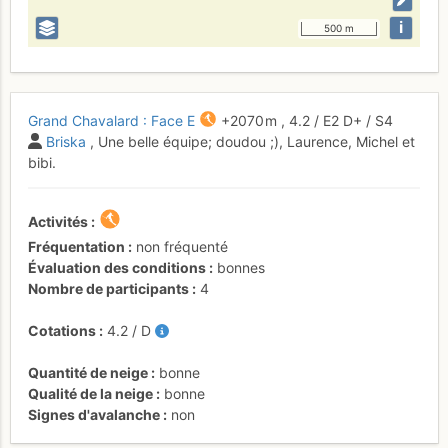
i
500 m
Grand Chavalard : Face E
+2070 m
,
4.2
/
E2
D+
/ S4
Briska
, Une belle équipe; doudou ;), Laurence, Michel et
bibi.
Activités
Fréquentation
non fréquenté
Évaluation des conditions
bonnes
Nombre de participants
4
Cotations
4.2
/
D
Quantité de neige
bonne
Qualité de la neige
bonne
Signes d'avalanche
non