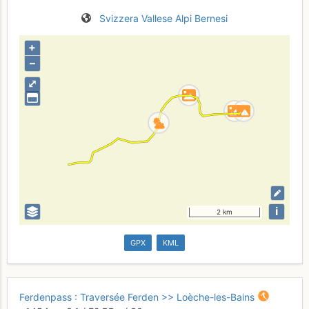
Svizzera
Vallese
Alpi Bernesi
+
–
⤢
i
2 km
GPX
KML
Ferdenpass : Traversée Ferden >> Loèche-les-Bains