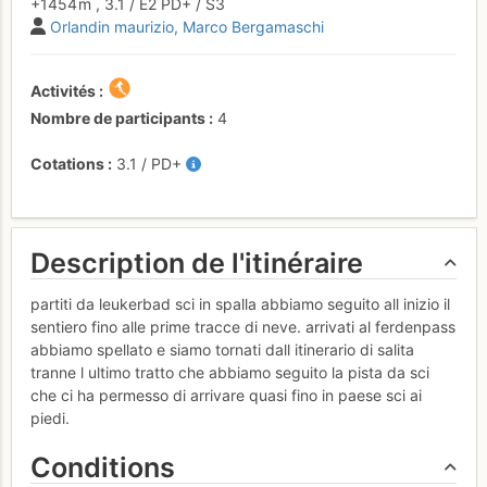
+1454 m
,
3.1
/
E2
PD+
/ S3
Orlandin maurizio
Marco Bergamaschi
Activités
Nombre de participants
4
Cotations
3.1
/
PD+
Description de l'itinéraire
partiti da leukerbad sci in spalla abbiamo seguito all inizio il
sentiero fino alle prime tracce di neve. arrivati al ferdenpass
abbiamo spellato e siamo tornati dall itinerario di salita
tranne l ultimo tratto che abbiamo seguito la pista da sci
che ci ha permesso di arrivare quasi fino in paese sci ai
piedi.
Conditions