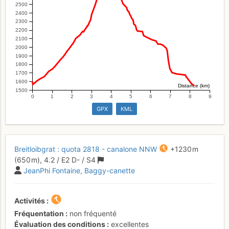
2500
2400
2300
2200
2100
2000
1900
1800
1700
1600
Distance (km)
1500
0
1
2
3
4
5
6
7
8
9
GPX
KML
Breitloibgrat : quota 2818 - canalone NNW
+1230 m
(650 m),
4.2
/
E2
D-
/ S4
JeanPhi Fontaine
Baggy-canette
Activités
Fréquentation
non fréquenté
Évaluation des conditions
excellentes