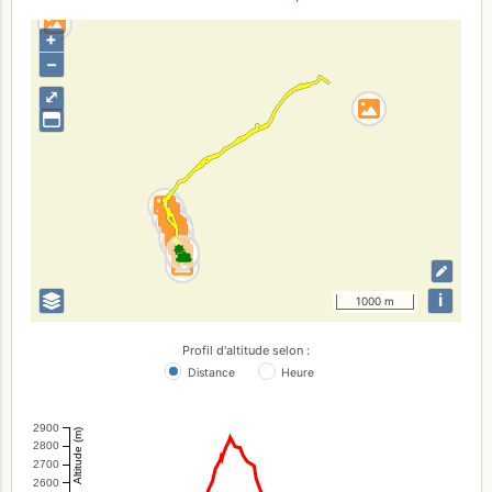
+
–
⤢
i
1000 m
Profil d'altitude selon :
Distance
Heure
2900
Altitude (m)
2800
2700
2600