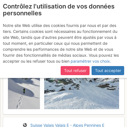
Contrôlez l'utilisation de vos données
fr
personnelles
Breitloibgrat : Pt.2818 -
Notre site Web utilise des cookies fournis par nous et par des
tiers. Certains cookies sont nécessaires au fonctionnement du
Couloir NNW
Mardi 28 mars 2017
site Web, tandis que d'autres peuvent être ajustés par vous à
tout moment, en particulier ceux qui nous permettent de
comprendre les performances de notre site Web et de vous
fournir des fonctionnalités de médias sociaux. Vous pouvez les
accepter ou les refuser tous ou bien
paramétrer vos choix
.
Tout refuser
Tout accepter
Suisse
Valais
Valais E - Alpes Pennines E