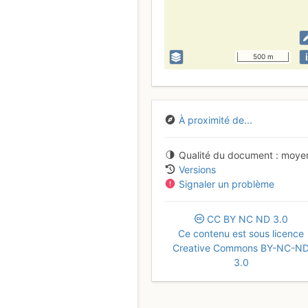
i
500 m
À proximité de...
Qualité du document
moye
Versions
Signaler un problème
CC
BY
NC
ND
3.0
Ce contenu est sous licence
Creative Commons BY-NC-N
3.0