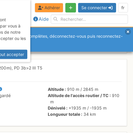
Adhérer
Se connecter
fr
Aide
sont
 par vous à
es de notre
anquantes ou incomplètes, déconnectez-vous puis reconnectez-
ccepter ou les
 - 9 sept. 2016
out accepter
200 m),
PD
3b
>2
III
T5
Altitude
910 m
/
2845 m
 gardé
Altitude de l'accès routier / TC
910
m
Dénivelé
+1935 m
/
-1935 m
Longueur totale
34 km