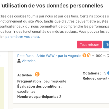
l'utilisation de vos données personnelles
ilise des cookies fournis par nous et par des tiers. Certains cookies 
onctionnement du site Web, tandis que d'autres peuvent être ajustés
particulier ceux qui nous permettent de comprendre les performanc
mise à jour du site,
si certaines pages ne sont plus accessibles, m
ous fournir des fonctionnalités de médias sociaux. Vous pouvez les a
 Voie normale versant français
8
ien
paramétrer vos choix
.
Tout refuser
T
t
Petit Ruan : Arête WSW - par la Vogealle
+1900 m
(
Victorien
Cotations
T5
Activités
Refuge
ouvert
Fréquentation
peu fréquenté
Évaluation des conditions
excellentes
Nombre de participants
2