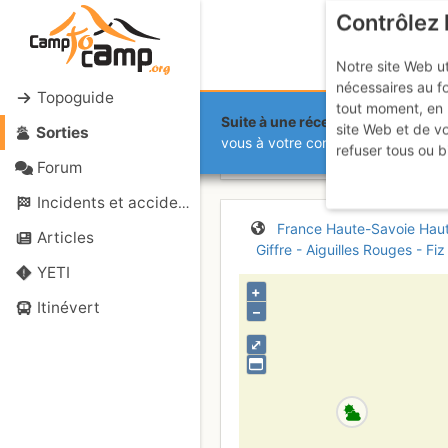
Contrôlez 
Notre site Web ut
nécessaires au f
Topoguide
tout moment, en 
Suite à une récente et importante 
site Web et de v
Sorties
Petit Ruan :
vous à votre compte sur le site.
refuser tous ou b
Forum
Incidents et accidents
France
Haute-Savoie
Hau
Articles
Giffre - Aiguilles Rouges - Fiz
YETI
+
Itinévert
–
⤢