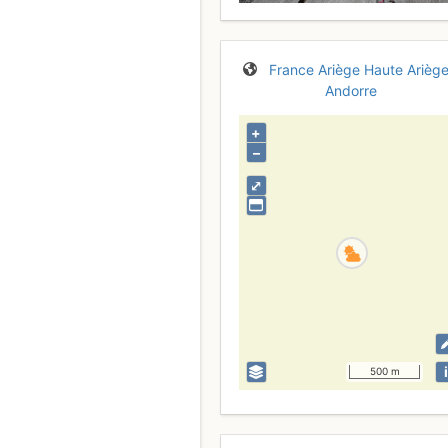
France
Ariège
Haute Ariège
Andorre
+
–
⤢
i
500 m