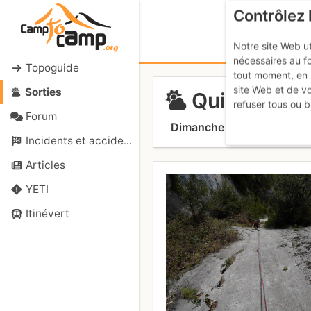
Contrôlez 
Notre site Web ut
nécessaires au f
Topoguide
tout moment, en 
site Web et de v
Sorties
Quié de Sins
refuser tous ou b
Forum
Dimanche 26 mars 2017
Incidents et accidents
Articles
YETI
Itinévert