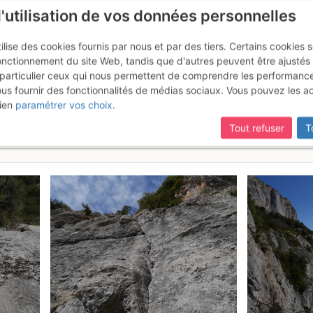
l'utilisation de vos données personnelles
ilise des cookies fournis par nous et par des tiers. Certains cookies 
onctionnement du site Web, tandis que d'autres peuvent être ajustés
particulier ceux qui nous permettent de comprendre les performanc
ous fournir des fonctionnalités de médias sociaux. Vous pouvez les a
at - GR4B+ : L'amie serfouette 
ien
paramétrer vos choix
.
Tout refuser
T