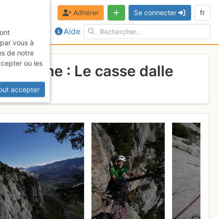
Adhérer
Se connecter
fr
Aide
sont
 par vous à
es de notre
ccepter ou les
+ Jeanne : Le casse dalle
out accepter