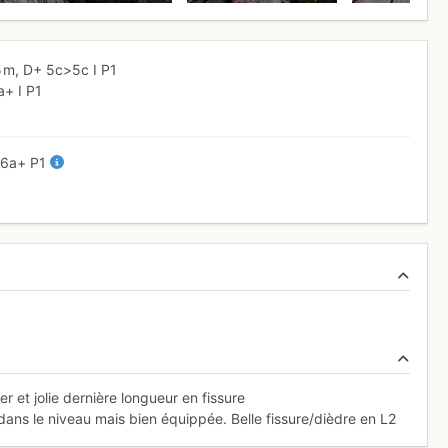
5 m,
D+
5c
>5c
I
P1
a+
I
P1
-
6a+
P1
r et jolie dernière longueur en fissure
 dans le niveau mais bien équippée. Belle fissure/dièdre en L2