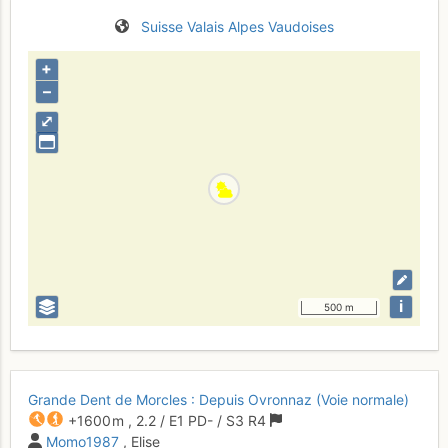
Suisse
Valais
Alpes Vaudoises
+
–
⤢
i
500 m
Grande Dent de Morcles : Depuis Ovronnaz (Voie normale)
+1600 m
,
2.2
/
E1
PD-
/ S3
R4
Momo1987
, Elise