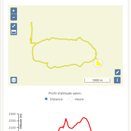
+
–
⤢
i
1000 m
Profil d'altitude selon :
Distance
Heure
2300
Altitude (m)
2200
2100