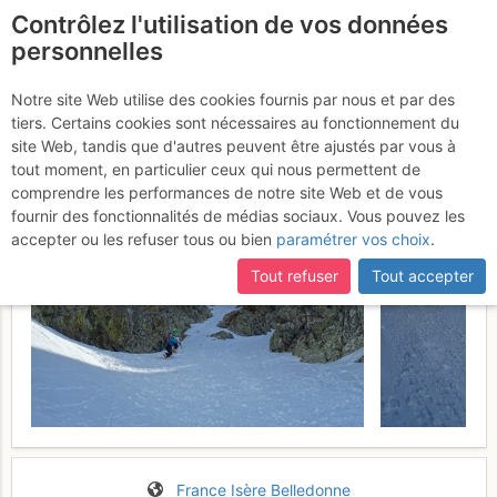
Contrôlez l'utilisation de vos données
fr
personnelles
Suite à une récente et importante mise à jour du site,
si
Pas des Escombailles :
certaines pages ne sont plus accessibles, manquantes ou
Notre site Web utilise des cookies fournis par nous et par des
incomplètes, déconnectez-vous puis reconnectez-vous à votre
tiers. Certains cookies sont nécessaires au fonctionnement du
Couloir NW
Samedi 25 mars 2017
compte sur le site.
site Web, tandis que d'autres peuvent être ajustés par vous à
tout moment, en particulier ceux qui nous permettent de
comprendre les performances de notre site Web et de vous
fournir des fonctionnalités de médias sociaux. Vous pouvez les
accepter ou les refuser tous ou bien
paramétrer vos choix
.
Tout refuser
Tout accepter
France
Isère
Belledonne