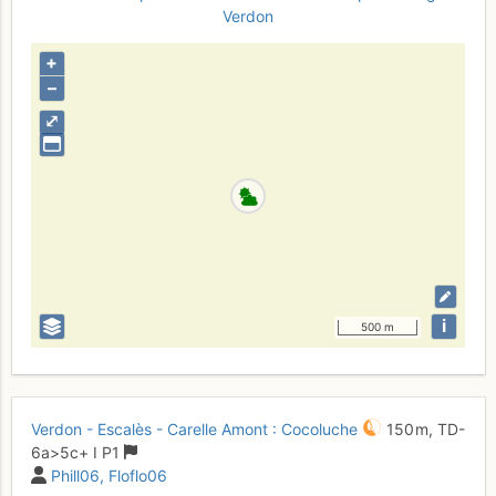
Verdon
+
–
⤢
i
500 m
Verdon - Escalès - Carelle Amont : Cocoluche
150 m,
TD-
6a
>5c+
I
P1
Phill06
Floflo06