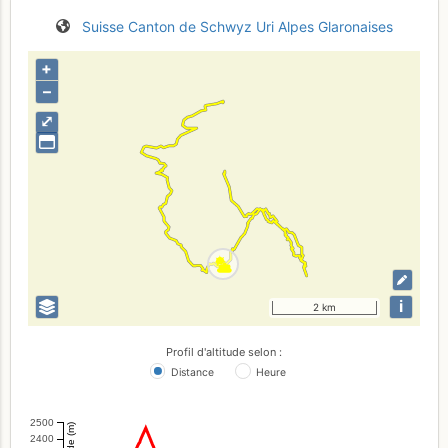
Suisse
Canton de Schwyz
Uri
Alpes Glaronaises
+
–
⤢
i
2 km
Profil d'altitude selon :
Distance
Heure
2500
Altitude (m)
2400