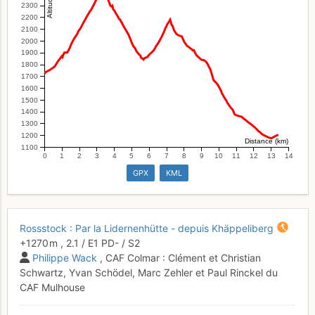
2300
2200
2100
2000
1900
1800
1700
1600
1500
1400
1300
1200
Distance (km)
1100
0
1
2
3
4
5
6
7
8
9
10
11
12
13
14
GPX
KML
Rossstock : Par la Lidernenhütte - depuis Khäppeliberg
+1270 m
,
2.1
/
E1
PD-
/ S2
Philippe Wack
, CAF Colmar : Clément et Christian
Schwartz, Yvan Schödel, Marc Zehler et Paul Rinckel du
CAF Mulhouse