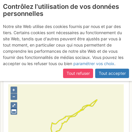
Contrôlez l'utilisation de vos données
fr
personnelles
Suite à une récente et importante mise à jour du site,
si
Soum de Coste
certaines pages ne sont plus accessibles, manquantes ou
Notre site Web utilise des cookies fournis par nous et par des
incomplètes, déconnectez-vous puis reconnectez-vous à votre
tiers. Certains cookies sont nécessaires au fonctionnement du
Oueillère : Par les Cabanes
compte sur le site.
site Web, tandis que d'autres peuvent être ajustés par vous à
de Camoudiet
tout moment, en particulier ceux qui nous permettent de
Dimanche 26 mars
comprendre les performances de notre site Web et de vous
2017
fournir des fonctionnalités de médias sociaux. Vous pouvez les
accepter ou les refuser tous ou bien
paramétrer vos choix
.
Tout refuser
Tout accepter
France
Hautes-Pyrénées
Bigorre - Ordesa
+
–
⤢