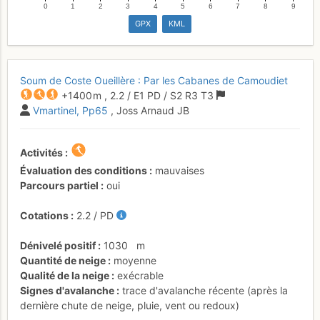
0
1
2
3
4
5
6
7
8
9
GPX
KML
Soum de Coste Oueillère : Par les Cabanes de Camoudiet
+1400 m
,
2.2
/
E1
PD
/ S2
R3
T3
Vmartinel
Pp65
, Joss Arnaud JB
Activités
Évaluation des conditions
mauvaises
Parcours partiel
oui
Cotations
2.2
/
PD
Dénivelé positif
1030
m
Quantité de neige
moyenne
Qualité de la neige
exécrable
Signes d'avalanche
trace d'avalanche récente (après la
dernière chute de neige, pluie, vent ou redoux)