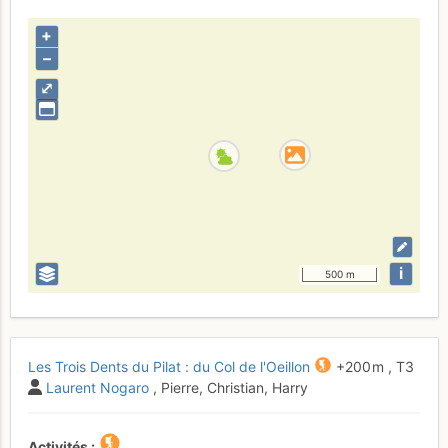
+
–
⤢
i
500 m
Les Trois Dents du Pilat : du Col de l'Oeillon
+200 m
,
T3
Laurent Nogaro
, Pierre, Christian, Harry
Activités