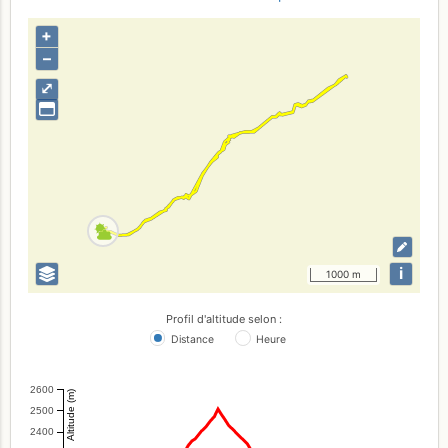
+
–
⤢
i
1000 m
Profil d'altitude selon :
Distance
Heure
2600
Altitude (m)
2500
2400