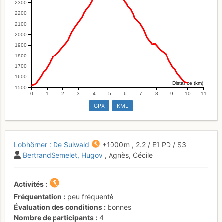
2300
2200
2100
2000
1900
1800
1700
1600
Distance (km)
1500
0
1
2
3
4
5
6
7
8
9
10
11
GPX
KML
Lobhörner : De Sulwald
+1000 m
,
2.2
/
E1
PD
/ S3
BertrandSemelet
Hugov
, Agnès, Cécile
Activités
Fréquentation
peu fréquenté
Évaluation des conditions
bonnes
Nombre de participants
4