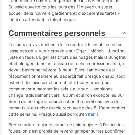
Lobhornhütte ouverte et gardiennée les WE. Auberge de
Sulwald ouverte tous les jours dès 11h avec un super
accueil de la nouvelle gardienne et d'excellentes tartes -
idéal en attendant le téléphérique.
Commentaires personnels
Toujours un vrai bonheur de se rendre à Isenfluh, on ne se
lasse pas de la vue incroyable sur Eiger - Mönch - Jungfrau
juste en face. L'Eiger était hors des nuages mais la Jungfrau
était plongée dans un rouleau de foehn impressionnant, ça
devait bastonner sévère là-haut ! Sinon l'ambiance est
résolument printanière au départ,il fait presque chaud, tout
est vert, les oiseaux chantent, et il faut y croire pour
commencer à marcher les skis sur le sac. L'ambiance
change radicalement vers 1800m et si l'on excepte les 30-
45mn de portage la course est en tb conditions avec des
versants N en neige durcie recouverte des 5-10cm tombés
cette semaine. Presque aussi bon qu'en
Iran
!
Bref on adore toujours autant ce coin toujours à l'écart des
foules, on s'est promis de revenir grimper sur les Lobhörner