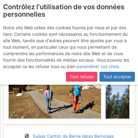
Contrôlez l'utilisation de vos données
fr
personnelles
Lobhörner : De Sulwald
Notre site Web utilise des cookies fournis par nous et par des
tiers. Certains cookies sont nécessaires au fonctionnement du
Samedi 25 mars 2017
site Web, tandis que d'autres peuvent être ajustés par vous à
tout moment, en particulier ceux qui nous permettent de
comprendre les performances de notre site Web et de vous
fournir des fonctionnalités de médias sociaux. Vous pouvez les
accepter ou les refuser tous ou bien
paramétrer vos choix
.
Tout refuser
Tout accepter
Suisse
Canton de Berne
Alpes Bernoises