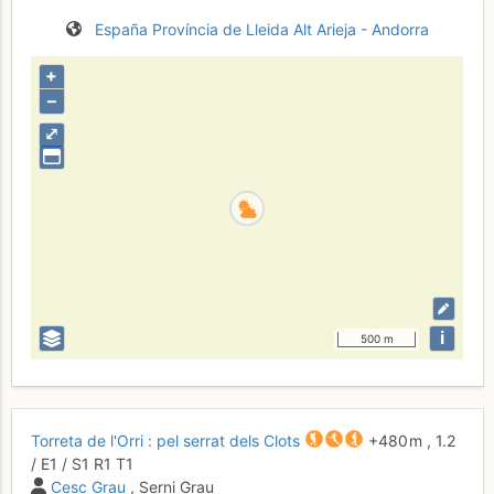
España
Província de Lleida
Alt Arieja - Andorra
+
–
⤢
i
500 m
Torreta de l'Orri : pel serrat dels Clots
+480 m
,
1.2
/
E1
/ S1
R1
T1
Cesc Grau
, Serni Grau