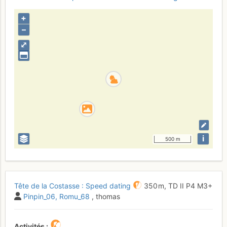
+
–
⤢
i
500 m
Tête de la Costasse : Speed dating
350 m,
TD
II
P4
M3+
Pinpin_06
Romu_68
, thomas
Activités