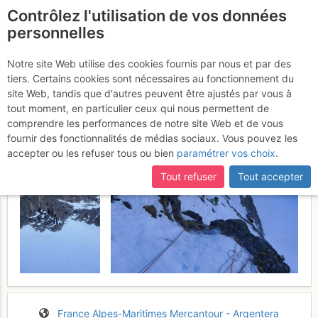
Contrôlez l'utilisation de vos données
fr
personnelles
Tête de la Costasse :
Notre site Web utilise des cookies fournis par nous et par des
tiers. Certains cookies sont nécessaires au fonctionnement du
Speed dating
Mardi 14 mars 2017
site Web, tandis que d'autres peuvent être ajustés par vous à
tout moment, en particulier ceux qui nous permettent de
comprendre les performances de notre site Web et de vous
fournir des fonctionnalités de médias sociaux. Vous pouvez les
accepter ou les refuser tous ou bien
paramétrer vos choix
.
Tout refuser
Tout accepter
France
Alpes-Maritimes
Mercantour - Argentera