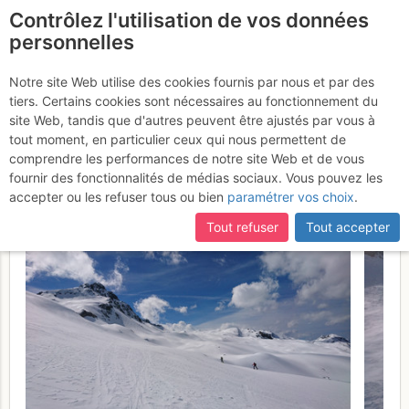
Contrôlez l'utilisation de vos données
fr
personnelles
Col des Chasseurs :
Notre site Web utilise des cookies fournis par nous et par des
tiers. Certains cookies sont nécessaires au fonctionnement du
Traversée Col Fenêtre -
site Web, tandis que d'autres peuvent être ajustés par vous à
Cicle - Chasseurs
tout moment, en particulier ceux qui nous permettent de
Jeudi 23 mars
comprendre les performances de notre site Web et de vous
2017
fournir des fonctionnalités de médias sociaux. Vous pouvez les
accepter ou les refuser tous ou bien
paramétrer vos choix
.
Tout refuser
Tout accepter