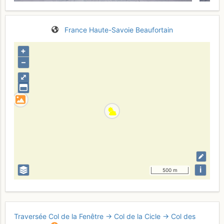
France
Haute-Savoie
Beaufortain
+
–
⤢
i
500 m
Traversée Col de la Fenêtre → Col de la Cicle → Col des