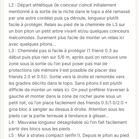
L2 : Départ athlétique (le coinceur coincé initialement
mentionné à la sortie de la niche dans le topo a été ramassé
par une autre cordée) puis ça déroule, longueur plutôt
facile à protéger. Relais au pied de la cheminée de L3 sur
un bon piton un petit arbre vivant et/ou quelques coinceurs
malcomodes. Surement plus facile de monter un relais ici
avec quelques pitons...
L3 : Cheminée pas si facile à protéger (1 friend 0.3 au
début puis plus rien sur 5/6 m, après quoi on retrouve une
zone sous la sortie où l'on peut poser pas mal de
protections (de mémoire il est possible de placer des
friends 2.0 et 0.5)). Sortie vers la droite et remontée vers
les gradins décrits dans le topo. Sans pitons il est plutôt
difficile de monter un relais ici. On peut préférer traverser à
gauche et monter dans la zone de rocher jaune sous un
petit toit, où l'on place facilement des friends 0.5/1.0/2.0 +
gros bloc à sangler au dessus à droite. Attention sous les
pieds car la partie terreuse à tendance à glisser...
L4 : Mauvaise longueur désagréable où l'on fait facilement
partir des blocs sous les pieds
L5 : Mur à strates compact (enfin !). Depuis le piton au pied