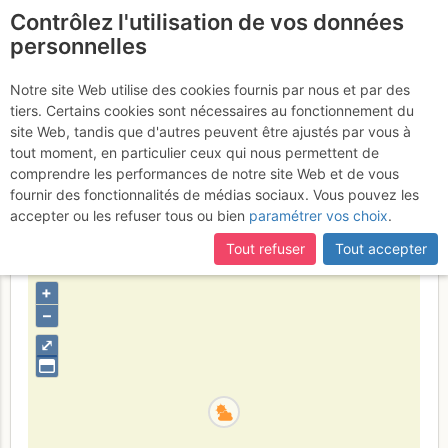
Contrôlez l'utilisation de vos données
fr
personnelles
Baou de Saint-Jeannet :
Notre site Web utilise des cookies fournis par nous et par des
tiers. Certains cookies sont nécessaires au fonctionnement du
Les trois niches
Mercredi 22 mars
site Web, tandis que d'autres peuvent être ajustés par vous à
tout moment, en particulier ceux qui nous permettent de
2017
comprendre les performances de notre site Web et de vous
fournir des fonctionnalités de médias sociaux. Vous pouvez les
accepter ou les refuser tous ou bien
paramétrer vos choix
.
France
Alpes-Maritimes
Pelat - Préalpes de Castellane -
Tout refuser
Tout accepter
Estérel
+
–
⤢