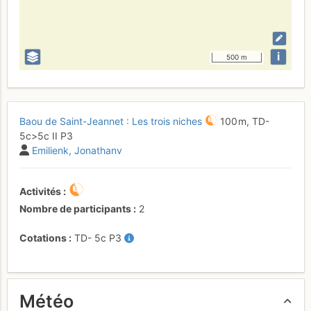
i
500 m
Baou de Saint-Jeannet : Les trois niches
100 m,
TD-
5c
>5c
II
P3
Emilienk
Jonathanv
Activités
Nombre de participants
2
Cotations
TD-
5c
P3
Météo