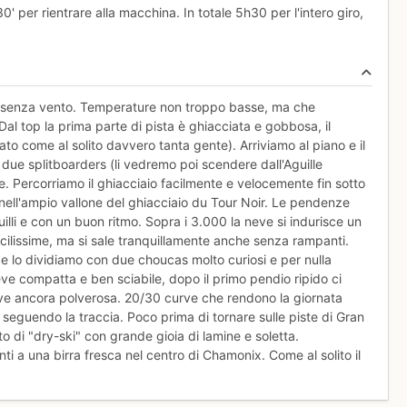
0' per rientrare alla macchina. In totale 5h30 per l'intero giro,
 e senza vento. Temperature non troppo basse, ma che
l top la prima parte di pista è ghiacciata e gobbosa, il
o come al solito davvero tanta gente). Arriviamo al piano e il
 due splitboarders (li vedremo poi scendere dall'Aguille
te. Percorriamo il ghiacciaio facilmente e velocemente fin sotto
tra nell'ampio vallone del ghiacciaio du Tour Noir. Le pendenze
illi e con un buon ritmo. Sopra i 3.000 la neve si indurisce un
facilissime, ma si sale tranquillamente anche senza rampanti.
 e lo dividiamo con due choucas molto curiosi e per nulla
ve compatta e ben sciabile, dopo il primo pendio ripido ci
 neve ancora polverosa. 20/30 curve che rendono la giornata
 seguendo la traccia. Poco prima di tornare sulle piste di Gran
o di "dry-ski" con grande gioia di lamine e soletta.
nti a una birra fresca nel centro di Chamonix. Come al solito il