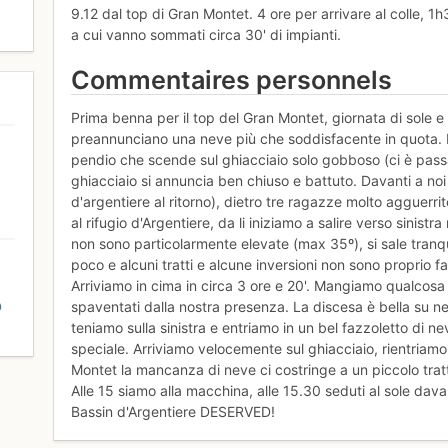
9.12 dal top di Gran Montet. 4 ore per arrivare al colle, 1h3
a cui vanno sommati circa 30' di impianti.
Commentaires personnels
Prima benna per il top del Gran Montet, giornata di sole
preannunciano una neve più che soddisfacente in quota. Da
pendio che scende sul ghiacciaio solo gobboso (ci è passat
ghiacciaio si annuncia ben chiuso e battuto. Davanti a noi
d'argentiere al ritorno), dietro tre ragazze molto agguerri
al rifugio d'Argentiere, da li iniziamo a salire verso sinis
non sono particolarmente elevate (max 35º), si sale tranqu
poco e alcuni tratti e alcune inversioni non sono proprio 
Arriviamo in cima in circa 3 ore e 20'. Mangiamo qualcosa
D
spaventati dalla nostra presenza. La discesa è bella su ne
teniamo sulla sinistra e entriamo in un bel fazzoletto di
speciale. Arriviamo velocemente sul ghiacciaio, rientriamo
Montet la mancanza di neve ci costringe a un piccolo tratt
Alle 15 siamo alla macchina, alle 15.30 seduti al sole dava
Bassin d'Argentiere DESERVED!