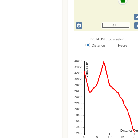
i
5 km
Profil d'altitude selon :
Distance
Heure
3600
Altitude (m)
3400
3200
3000
2800
2600
2400
2200
2000
1800
1600
1400
Distance (k
1200
0
5
10
15
20