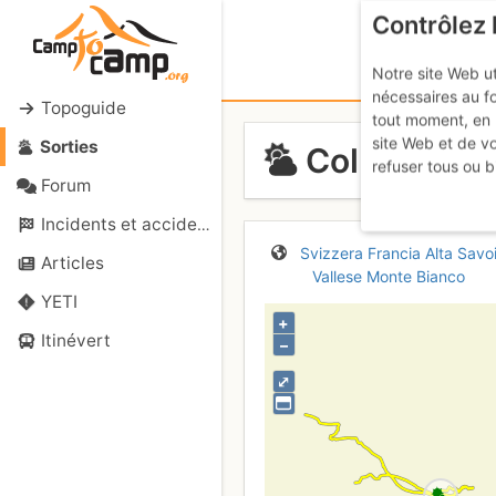
Contrôlez 
Notre site Web ut
nécessaires au f
Topoguide
tout moment, en 
site Web et de v
Sorties
Col d'Argen
refuser tous ou b
Forum
Incidents et accidents
Svizzera
Francia
Alta Savo
Articles
Vallese
Monte Bianco
YETI
+
Itinévert
–
⤢