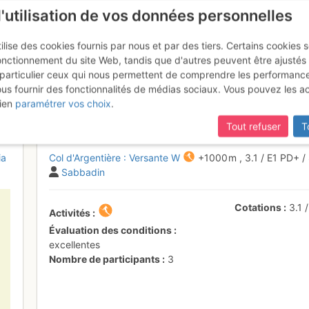
l'utilisation de vos données personnelles
ilise des cookies fournis par nous et par des tiers. Certains cookies 
onctionnement du site Web, tandis que d'autres peuvent être ajustés
particulier ceux qui nous permettent de comprendre les performanc
ous fournir des fonctionnalités de médias sociaux. Vous pouvez les a
tière : Versante W
Lundi 20 février 2017
ien
paramétrer vos choix
.
Tout refuser
T
ia
Col d'Argentière : Versante W
+1000 m
,
3.1
/
E1
PD+
/
Sabbadin
Cotations
3.1
Activités
Évaluation des conditions
excellentes
Nombre de participants
3