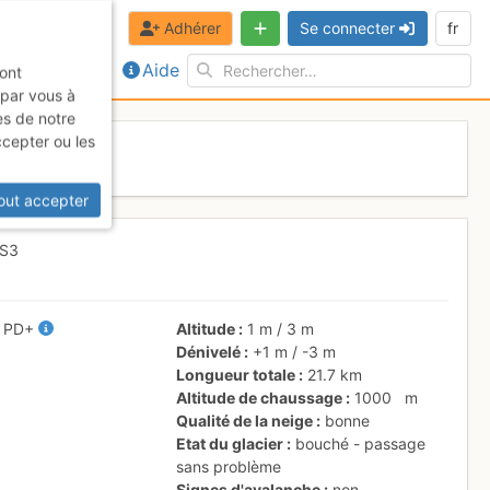
Adhérer
Se connecter
fr
Aide
sont
 par vous à
es de notre
ccepter ou les
out accepter
 S3
/
PD+
Altitude
1 m
/
3 m
Dénivelé
+1 m
/
-3 m
Longueur totale
21.7 km
Altitude de chaussage
1000
m
Qualité de la neige
bonne
Etat du glacier
bouché - passage
sans problème
Signes d'avalanche
non