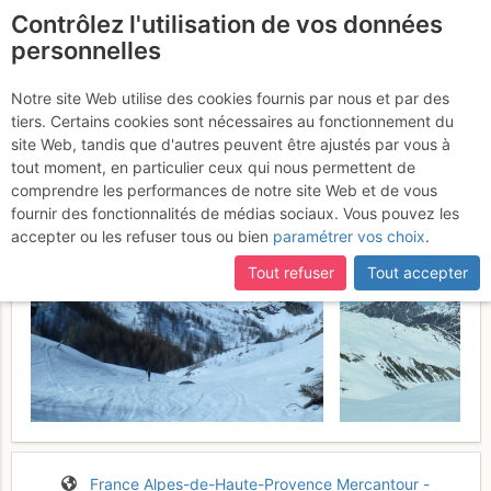
Contrôlez l'utilisation de vos données
fr
personnelles
Tête de Fer : Versant N
Notre site Web utilise des cookies fournis par nous et par des
tiers. Certains cookies sont nécessaires au fonctionnement du
Dimanche 19 mars 2017
site Web, tandis que d'autres peuvent être ajustés par vous à
tout moment, en particulier ceux qui nous permettent de
comprendre les performances de notre site Web et de vous
fournir des fonctionnalités de médias sociaux. Vous pouvez les
accepter ou les refuser tous ou bien
paramétrer vos choix
.
Tout refuser
Tout accepter
France
Alpes-de-Haute-Provence
Mercantour -