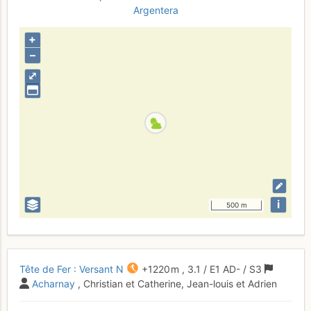
Argentera
+
–
⤢
i
500 m
Tête de Fer : Versant N
+1220 m
,
3.1
/
E1
AD-
/ S3
Acharnay
, Christian et Catherine, Jean-louis et Adrien