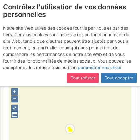
Contrôlez l'utilisation de vos données
fr
personnelles
Monte Estelletta :
Notre site Web utilise des cookies fournis par nous et par des
tiers. Certains cookies sont nécessaires au fonctionnement du
Versante NW da Ponte
site Web, tandis que d'autres peuvent être ajustés par vous à
Maira
tout moment, en particulier ceux qui nous permettent de
Samedi 18 mars 2017
comprendre les performances de notre site Web et de vous
fournir des fonctionnalités de médias sociaux. Vous pouvez les
accepter ou les refuser tous ou bien
paramétrer vos choix
.
Italia
Alpi Cozie S – Queyras S – Ubaye – Val Maira
Tout refuser
Tout accepter
Provincia di Cuneo
+
–
⤢