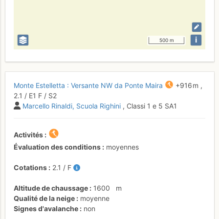
i
500 m
Monte Estelletta : Versante NW da Ponte Maira
+916 m
,
2.1
/
E1
F
/ S2
Marcello Rinaldi
Scuola Righini
, Classi 1 e 5 SA1
Activités
Évaluation des conditions
moyennes
Cotations
2.1
/
F
Altitude de chaussage
1600
m
Qualité de la neige
moyenne
Signes d'avalanche
non