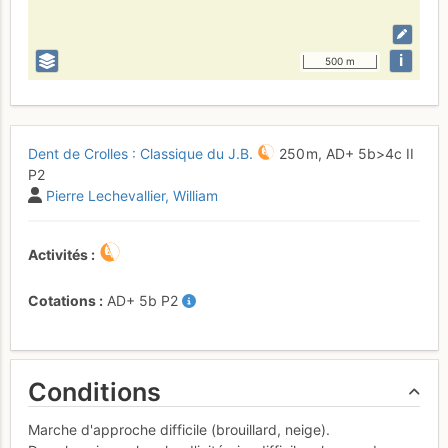
i
500 m
Dent de Crolles : Classique du J.B.
250 m,
AD+
5b
>4c
II
P2
Pierre Lechevallier
William
Activités
Cotations
AD+
5b
P2
Conditions
Marche d'approche difficile (brouillard, neige).