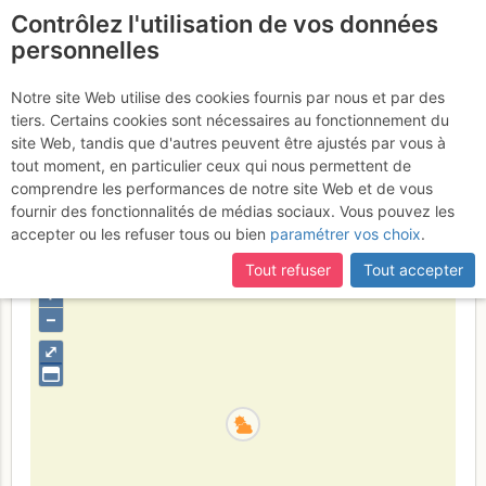
Contrôlez l'utilisation de vos données
fr
personnelles
Dent de Crolles :
Notre site Web utilise des cookies fournis par nous et par des
tiers. Certains cookies sont nécessaires au fonctionnement du
Classique du J.B.
Dimanche 19
site Web, tandis que d'autres peuvent être ajustés par vous à
tout moment, en particulier ceux qui nous permettent de
mars 2017
comprendre les performances de notre site Web et de vous
fournir des fonctionnalités de médias sociaux. Vous pouvez les
accepter ou les refuser tous ou bien
paramétrer vos choix
.
France
Isère
Chartreuse
Tout refuser
Tout accepter
+
–
⤢