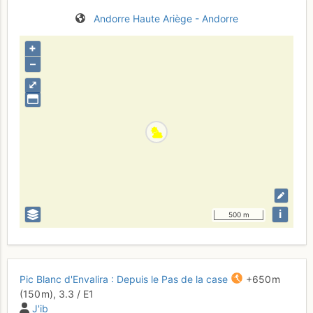
Andorre
Haute Ariège - Andorre
+
–
⤢
i
500 m
Pic Blanc d'Envalira : Depuis le Pas de la case
+650 m
(150 m),
3.3
/
E1
J'ib