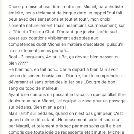
Chose promise chose dute : notre ami Michel, parachutiste
émérite, nous réclamant de longue date un rappel "qui fait
peur avec des sensations et tout et tout", mon choix
s'oriente naturellement (mais néanmoins sournoisement) sur
la Tête du Trou du Chat. D'autant que je vise l'arête sud
ouest aux cotations visiblement adaptées aux
compétences dudit Michel en matière d'escalade; puisqu'il
n'a strictement jamais grimpé...
Boaf : 2 longueurs, 4c puis 3c, ça devrait bien passer, ou
bien ?????
Hé bien non, en fait non....Car le départ a bien failli avoir
raison de son enthousiasme ! Diantre, faut le comprendre :
déversant et sans prise dès le 1er pas...Bougre de bon
sang de topo de malheur !
Ayant bien compris en passant le tracassin que ça allait être
douloureux pour Michel, j'ai équipé la zone pour un passage
sur pédales. Bien m'en a pris !
Mais l'artif' sur pédales, quand on n'est pas grimpeur, c'est
quand même déroutant...Heureusement, aidé et soutenu
par Magali, et tellement pris sec par mes soins qu'il a bien
compris que toute idée de redescente était inutile, Michel a