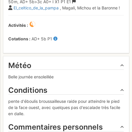
50 m,
AD+
5b
>3c
A0+
I
X1
P1
E1
El_celtico_de_la_pampa
, Magali, Michou et la Baronne !
Activités
Cotations
AD+
5b
P1
Météo
Belle journée ensoleillée
Conditions
pente d'éboulis broussailleuse raide pour atteindre le pied
de la face ouest, avec quelques pas d'escalade très facile
en dalle.
Commentaires personnels