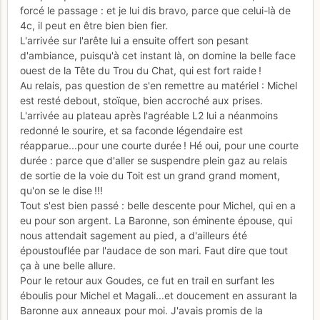
forcé le passage : et je lui dis bravo, parce que celui-là de
4c, il peut en être bien bien fier.
L'arrivée sur l'arête lui a ensuite offert son pesant
d'ambiance, puisqu'à cet instant là, on domine la belle face
ouest de la Tête du Trou du Chat, qui est fort raide !
Au relais, pas question de s'en remettre au matériel : Michel
est resté debout, stoïque, bien accroché aux prises.
L'arrivée au plateau après l'agréable L2 lui a néanmoins
redonné le sourire, et sa faconde légendaire est
réapparue...pour une courte durée ! Hé oui, pour une courte
durée : parce que d'aller se suspendre plein gaz au relais
de sortie de la voie du Toit est un grand grand moment,
qu'on se le dise !!!
Tout s'est bien passé : belle descente pour Michel, qui en a
eu pour son argent. La Baronne, son éminente épouse, qui
nous attendait sagement au pied, a d'ailleurs été
époustouflée par l'audace de son mari. Faut dire que tout
ça à une belle allure.
Pour le retour aux Goudes, ce fut en trail en surfant les
éboulis pour Michel et Magali...et doucement en assurant la
Baronne aux anneaux pour moi. J'avais promis de la