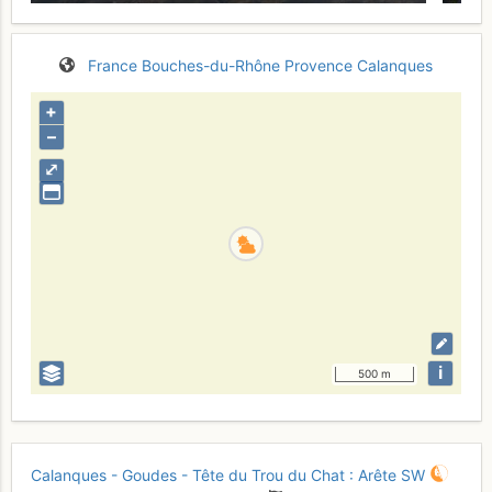
France
Bouches-du-Rhône
Provence
Calanques
+
–
⤢
i
500 m
Calanques - Goudes - Tête du Trou du Chat : Arête SW