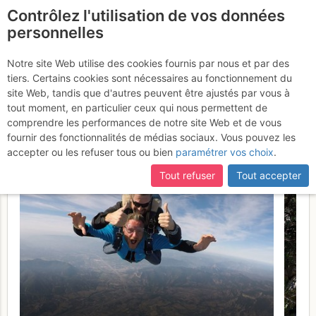
Contrôlez l'utilisation de vos données
fr
personnelles
Les Goudes
Notre site Web utilise des cookies fournis par nous et par des
tiers. Certains cookies sont nécessaires au fonctionnement du
(Callelongue) - Tête du
site Web, tandis que d'autres peuvent être ajustés par vous à
Trou du Chat : Arête sud
tout moment, en particulier ceux qui nous permettent de
comprendre les performances de notre site Web et de vous
ouest
Samedi 25 février 2017
fournir des fonctionnalités de médias sociaux. Vous pouvez les
accepter ou les refuser tous ou bien
paramétrer vos choix
.
Tout refuser
Tout accepter