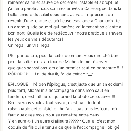
ramener saine et sauve de cet enfer instable et abrupt, et
j'ai tenu parole : nous sommes arrivés à Callelongue dans la
belle lumière du soleil couchant. J'avais l'impression de
revenir d'une longue et périlleuse escalade à Chamonix, tel
un grand guide aguerri qui ramène vaillamment sa cliente à
bon port! Quelle joie de redécouvrir notre pratique à travers
les yeux de vrais débutants !
Un régal, un vrai régal.
PS : par contre, pour la suite, comment vous dire...hé ben
pour la suite, c'est au tour de Michel de me réserver
quelques sensations lors d'un premier saut en parachute !!!!!
PÔPÔPÔPÔ...fini de rire là, foi de celtico ^__^
ÉPILOGUE : hé ben l'épilogue, c'est juste que un an et demi
plus tard, Michel m'a accompagné dans mon saut en
tandem, c'est même lui qui prend la photo ce zouave !!!!!!!
Bon, si vous voulez tout savoir, c'est pas du tout
raisonnable cette histoire : ho fan....pas tous les jours hein :
faut quelques mois pour se remettre entre deux !
Y en aura-t-il un autre d'ailleurs ?????? Que là, c'est mon
coquin de fils qui a tenu à ce que je l'accompagne : obligé