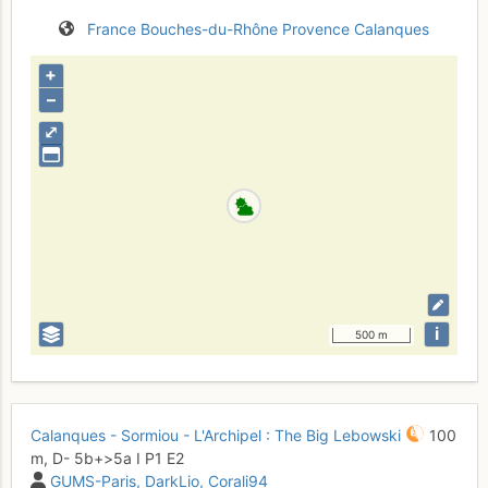
France
Bouches-du-Rhône
Provence
Calanques
+
–
⤢
i
500 m
Calanques - Sormiou - L'Archipel : The Big Lebowski
100
m,
D-
5b+
>5a
I
P1
E2
GUMS-Paris
DarkLio
Corali94