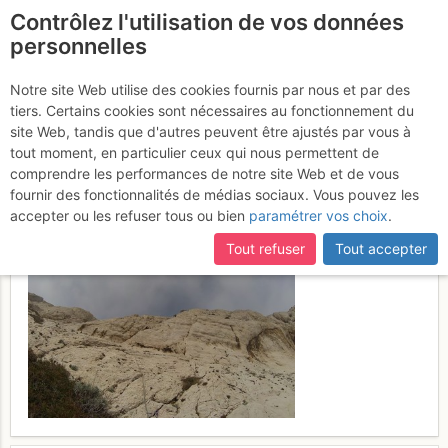
Contrôlez l'utilisation de vos données
fr
personnelles
Suite à une récente et importante mise à jour du site,
si
Calanque de Sormiou -
certaines pages ne sont plus accessibles, manquantes ou
Notre site Web utilise des cookies fournis par nous et par des
incomplètes, déconnectez-vous puis reconnectez-vous à votre
tiers. Certains cookies sont nécessaires au fonctionnement du
L'Archipel : The Big
compte sur le site.
site Web, tandis que d'autres peuvent être ajustés par vous à
Lebowski
tout moment, en particulier ceux qui nous permettent de
Vendredi 17 mars 2017
comprendre les performances de notre site Web et de vous
fournir des fonctionnalités de médias sociaux. Vous pouvez les
accepter ou les refuser tous ou bien
paramétrer vos choix
.
Tout refuser
Tout accepter