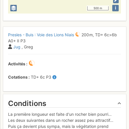
i
500 m
Presles - Buis : Voie des Lions Niais
200 m,
TD+
6c
>6b
A0+
II
P3
Jug
, Greg
Activités
Cotations
TD+
6c
P3
Conditions
La première longueur est faite d'un rocher bien pourri…
Les deux suivantes dans un rocher assez peu attractif…
Puis ça devient plus sympa, mais la végétation prend