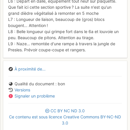
L6 : Départ en dalle, équipement tout neuf sur plaquette.
Que fait ici cette section sportive ? La suite n'est qu'un
grand dièdre végétalisé à remonter en 5 moche
L7 : Longueur de liaison, beaucoup de (gros) blocs
bougent… Attention !
L8 : Belle longueur qui grimpe fort dans le 6a et louvoie un
peu. Beaucoup de pitons. Attention au tirage.
L9 : Naze… remontée d'une rampe à travers la jungle de
Presles. Prévoir coupe-coupe et rangers.
À proximité de...
Qualité du document
bon
Versions
Signaler un problème
CC
BY
NC
ND
3.0
Ce contenu est sous licence Creative Commons BY-NC-ND
3.0