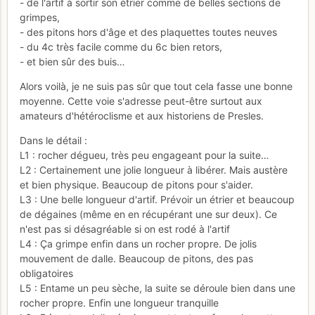
- de l'artif à sortir son étrier comme de belles sections de
grimpes,
- des pitons hors d'âge et des plaquettes toutes neuves
- du 4c très facile comme du 6c bien retors,
- et bien sûr des buis…
Alors voilà, je ne suis pas sûr que tout cela fasse une bonne
moyenne. Cette voie s'adresse peut-être surtout aux
amateurs d'hétéroclisme et aux historiens de Presles.
Dans le détail :
L1 : rocher dégueu, très peu engageant pour la suite…
L2 : Certainement une jolie longueur à libérer. Mais austère
et bien physique. Beaucoup de pitons pour s'aider.
L3 : Une belle longueur d'artif. Prévoir un étrier et beaucoup
de dégaines (même en en récupérant une sur deux). Ce
n'est pas si désagréable si on est rodé à l'artif
L4 : Ça grimpe enfin dans un rocher propre. De jolis
mouvement de dalle. Beaucoup de pitons, des pas
obligatoires
L5 : Entame un peu sèche, la suite se déroule bien dans une
rocher propre. Enfin une longueur tranquille