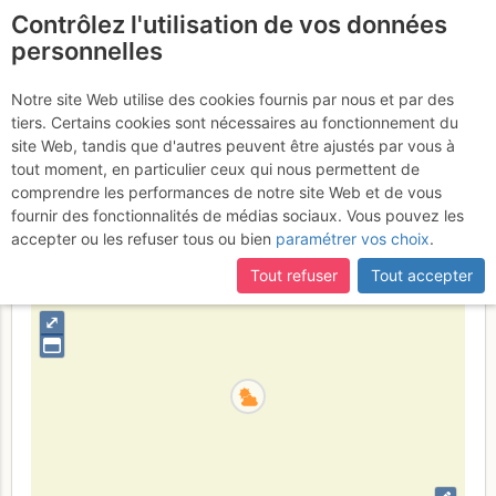
Contrôlez l'utilisation de vos données
fr
personnelles
Presles - Buis : Voie des
Notre site Web utilise des cookies fournis par nous et par des
tiers. Certains cookies sont nécessaires au fonctionnement du
Lions Niais
Lundi 20 mars 2017
site Web, tandis que d'autres peuvent être ajustés par vous à
tout moment, en particulier ceux qui nous permettent de
comprendre les performances de notre site Web et de vous
fournir des fonctionnalités de médias sociaux. Vous pouvez les
France
Isère
Vercors
accepter ou les refuser tous ou bien
paramétrer vos choix
.
+
Tout refuser
Tout accepter
–
⤢