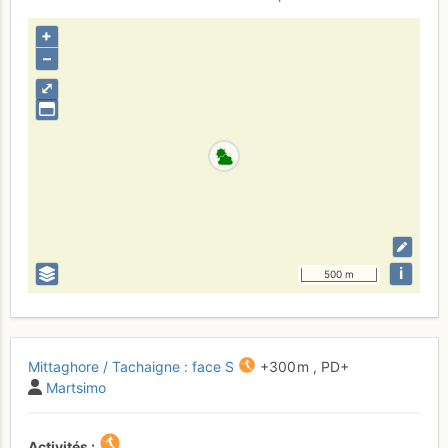
+
–
⤢
i
500 m
Mittaghore / Tachaigne : face S
+300 m
,
PD+
Martsimo
Activités