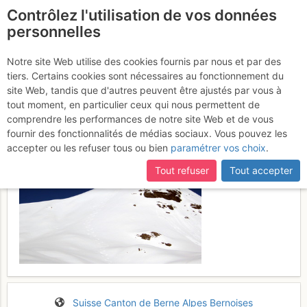
Contrôlez l'utilisation de vos données
fr
personnelles
Suite à une récente et importante mise à jour du site,
si
Mittaghore / Tachaigne :
certaines pages ne sont plus accessibles, manquantes ou
Notre site Web utilise des cookies fournis par nous et par des
incomplètes, déconnectez-vous puis reconnectez-vous à votre
tiers. Certains cookies sont nécessaires au fonctionnement du
face S
Lundi 20 mars 2017
compte sur le site.
site Web, tandis que d'autres peuvent être ajustés par vous à
tout moment, en particulier ceux qui nous permettent de
comprendre les performances de notre site Web et de vous
fournir des fonctionnalités de médias sociaux. Vous pouvez les
accepter ou les refuser tous ou bien
paramétrer vos choix
.
Tout refuser
Tout accepter
Suisse
Canton de Berne
Alpes Bernoises