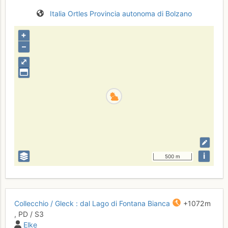
Italia
Ortles
Provincia autonoma di Bolzano
+
–
⤢
i
500 m
Collecchio / Gleck : dal Lago di Fontana Bianca
+1072 m
,
PD
/ S3
Elke