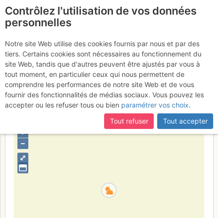
Contrôlez l'utilisation de vos données
fr
personnelles
Pique d'Endron :
Notre site Web utilise des cookies fournis par nous et par des
tiers. Certains cookies sont nécessaires au fonctionnement du
Créneau d'Endron
Samedi 18 mars
site Web, tandis que d'autres peuvent être ajustés par vous à
tout moment, en particulier ceux qui nous permettent de
2017
comprendre les performances de notre site Web et de vous
fournir des fonctionnalités de médias sociaux. Vous pouvez les
accepter ou les refuser tous ou bien
paramétrer vos choix
.
France
Ariège
Haute Ariège - Andorre
Tout refuser
Tout accepter
+
–
⤢