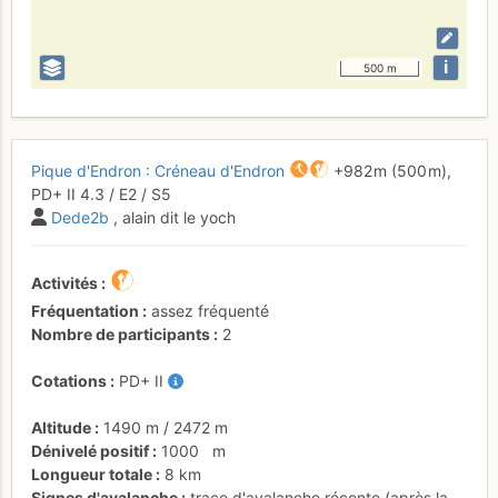
i
500 m
Pique d'Endron : Créneau d'Endron
+982 m
(500 m),
PD+
II
4.3
/
E2
/ S5
Dede2b
, alain dit le yoch
Activités
Fréquentation
assez fréquenté
Nombre de participants
2
Cotations
PD+
II
Altitude
1490 m
/
2472 m
Dénivelé positif
1000
m
Longueur totale
8 km
Signes d'avalanche
trace d'avalanche récente (après la