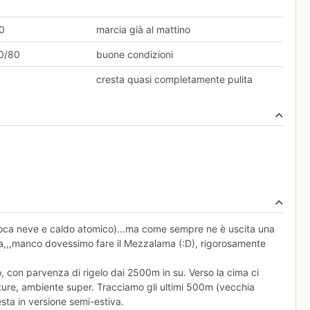
0
marcia già al mattino
0/80
buone condizioni
cresta quasi completamente pulita
 (poca neve e caldo atomico)...ma come sempre ne è uscita una
'ora,,,manco dovessimo fare il Mezzalama (:D), rigorosamente
 con parvenza di rigelo dai 2500m in su. Verso la cima ci
ture, ambiente super. Tracciamo gli ultimi 500m (vecchia
resta in versione semi-estiva.