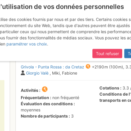
l'utilisation de vos données personnelles
ilise des cookies fournis par nous et par des tiers. Certains cookies 
onctionnement du site Web, tandis que d'autres peuvent être ajustés
particulier ceux qui nous permettent de comprendre les performanc
ous fournir des fonctionnalités de médias sociaux. Vous pouvez les a
 della Grivola da Cretaz
Dimanche 19
ien
paramétrer vos choix
.
Tout refuser
T
Grivola - Punta Rossa : da Cretaz
+2190 m
(100 m),
3.
Giorgio Valè
, Miki, Fabione
Cotations
3.3
Activités
Conditions de l'
Fréquentation
non fréquenté
transports en
Évaluation des conditions
moyennes
Nombre de participants
3