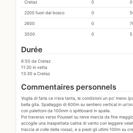
Cretaz
0
0
2200 fuori dal bosco
0
5
2600
0
7
3500
0
5
Durée
6:50 da Cretaz
11:20 in vetta
13:30 a Cretaz
Commentaires personnels
Voglia di farla ce n'era tanta, le condizioni un po' meno
bella gita. Spallaggio di 600m su sentiero vertical in un
con palettoni da 100mm o splitboard in spalla.
Poi traverso verso Pousset su neve marcia da fine maggio,
accoglie una inaspettata calma di vento con leggere vela
traccia al colle della rossa), e a piedi gli ultimi 100m su c