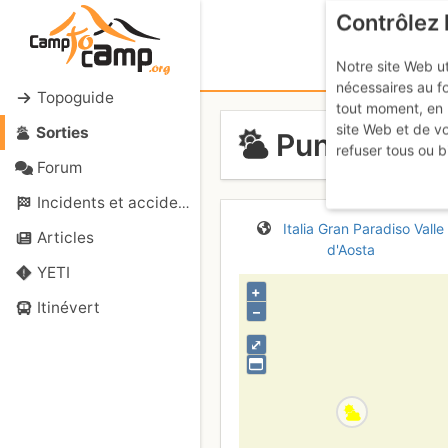
Contrôlez 
Notre site Web ut
nécessaires au f
Topoguide
tout moment, en 
site Web et de v
Sorties
Punta Rossa
refuser tous ou b
Forum
Incidents et accidents
Italia
Gran Paradiso
Valle
Articles
d'Aosta
YETI
+
Itinévert
–
⤢