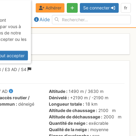
Adhérer
Se connecter
fr
Aide
sont
 par vous à
es de notre
ccepter ou les
 mars 2017
out accepter
3
/
E3
AD
/ S4
/
AD
Altitude
1490 m
/
3630 m
accès routier /
Dénivelé
+2190 m
/
-2190 m
 commun
déneigé
Longueur totale
18 km
Altitude de chaussage
2100
m
Altitude de déchaussage
2000
m
Quantité de neige
exécrable
Qualité de la neige
moyenne
Signes d'avalanche
non