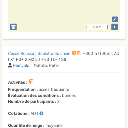
i
500 m
Casse Rousse : Goulotte du chien
+600 m
(100 m),
AD
I
X1
P3+
2
M2
5.1
/
E3
TD-
/ S6
Rémyalpi
, Natalio, Peter
Activités
Fréquentation
assez fréquenté
Évaluation des conditions
bonnes
Nombre de participants
3
Cotations
AD
I
Quantité de neige
moyenne