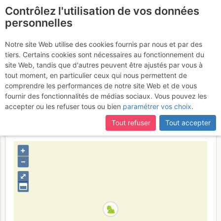
Contrôlez l'utilisation de vos données
fr
personnelles
Casse Rousse : Goulotte
Notre site Web utilise des cookies fournis par nous et par des
tiers. Certains cookies sont nécessaires au fonctionnement du
du chien/but au bloc
site Web, tandis que d'autres peuvent être ajustés par vous à
coincé puis couloir de la
tout moment, en particulier ceux qui nous permettent de
comprendre les performances de notre site Web et de vous
cheminée
Samedi 18 mars 2017
fournir des fonctionnalités de médias sociaux. Vous pouvez les
accepter ou les refuser tous ou bien
paramétrer vos choix
.
Tout refuser
Tout accepter
France
Isère
Belledonne
+
–
⤢