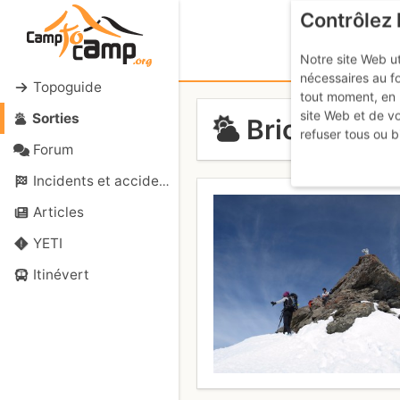
Contrôlez 
Notre site Web ut
nécessaires au f
Topoguide
tout moment, en 
site Web et de v
Sorties
Bric Ghiniver
refuser tous ou b
Forum
Incidents et accidents
Articles
YETI
Itinévert