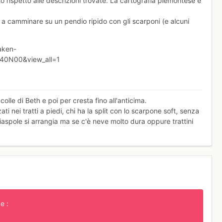
ato rispetto alle descrizioni trovate. La cartografia piemontese è
ti a camminare su un pendio ripido con gli scarponi (e alcuni
taken-
40N00&view_all=1
olle di Beth e poi per cresta fino all'anticima.
 nei tratti a piedi, chi ha la split con lo scarpone soft, senza
iaspole si arrangia ma se c'è neve molto dura oppure trattini
.
e :