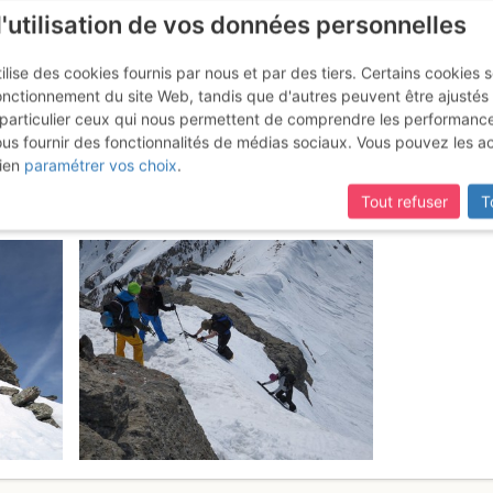
l'utilisation de vos données personnelles
ilise des cookies fournis par nous et par des tiers. Certains cookies 
onctionnement du site Web, tandis que d'autres peuvent être ajustés
particulier ceux qui nous permettent de comprendre les performanc
ous fournir des fonctionnalités de médias sociaux. Vous pouvez les a
t : per il rifugio Troncea
Dimanche 1
ien
paramétrer vos choix
.
Tout refuser
T