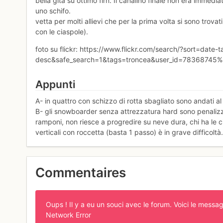
bella gita su ottimo firn. Il canalino finale non era immedi
uno schifo.
vetta per molti allievi che per la prima volta si sono trova
con le ciaspole).
foto su flickr: https://www.flickr.com/search/?sort=date-
desc&safe_search=1&tags=troncea&user_id=78368745%
Appunti
A- in quattro con schizzo di rotta sbagliato sono andati al c
B- gli snowboarder senza attrezzatura hard sono penalizzati
ramponi, non riesce a progredire su neve dura, chi ha le c
verticali con roccetta (basta 1 passo) è in grave difficoltà
Commentaires
Oups ! Il y a eu un souci avec le forum. Voici le messag
Network Error