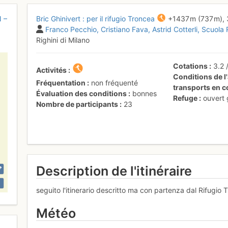
N –
Bric Ghinivert : per il rifugio Troncea
+1437 m
(737 m),
Franco Pecchio
Cristiano Fava
Astrid Cotterli
Scuola 
Righini di Milano
Cotations
3.2
Activités
Conditions de l'
Fréquentation
non fréquenté
transports en
Évaluation des conditions
bonnes
Refuge
ouvert
Nombre de participants
23
Description de l'itinéraire
seguito l'itinerario descritto ma con partenza dal Rifugio 
Météo