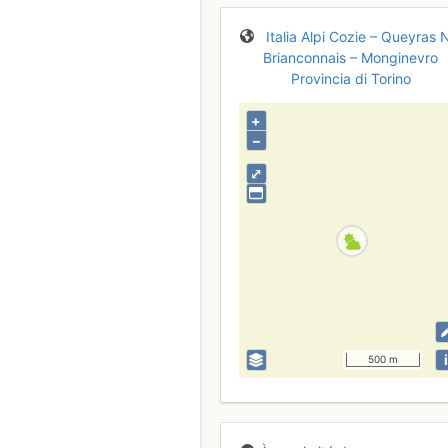
Italia
Alpi Cozie – Queyras 
Brianconnais – Monginevro
Provincia di Torino
+
–
⤢
i
500 m