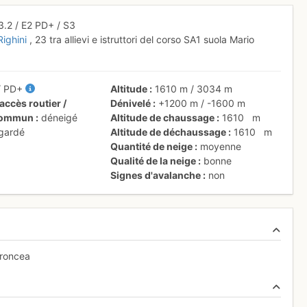
3.2
/
E2
PD+
/ S3
Righini
, 23 tra allievi e istruttori del corso SA1 suola Mario
/
PD+
Altitude
1610 m
/
3034 m
accès routier /
Dénivelé
+1200 m
/
-1600 m
 commun
déneigé
Altitude de chaussage
1610
m
 gardé
Altitude de déchaussage
1610
m
Quantité de neige
moyenne
Qualité de la neige
bonne
Signes d'avalanche
non
Troncea