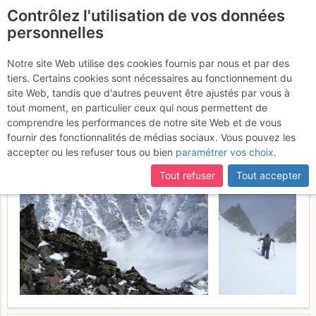
Contrôlez l'utilisation de vos données
fr
personnelles
Dents de Proz : Couloir
Notre site Web utilise des cookies fournis par nous et par des
tiers. Certains cookies sont nécessaires au fonctionnement du
SW, au retour des Pointes
site Web, tandis que d'autres peuvent être ajustés par vous à
de Molenne
tout moment, en particulier ceux qui nous permettent de
Dimanche 19 mars 2017
comprendre les performances de notre site Web et de vous
fournir des fonctionnalités de médias sociaux. Vous pouvez les
accepter ou les refuser tous ou bien
paramétrer vos choix
.
Tout refuser
Tout accepter