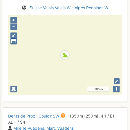
Suisse
Valais
Valais W - Alpes Pennines W
+
–
⤢
i
500 m
Dents de Proz : Couloir SW
+1350 m
(250 m),
4.1
/
E1
AD+
/ S4
Mireille Vuadens
Marc Vuadens