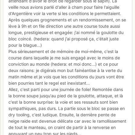
attendant d'avoir le droit de regarder sous le sapin). La
veille nous avions parlé d'aller à cham pour faire l'aiguille
d'Argentière voir la verte si les conditions le permettaient.
Après quelques grognements et un rendormissement, on se
lève à 9h et on file direction une autre course toute aussi
longue, prestigieuse et engagée: j'ai nommé la goulotte du
bloc coincé. (hedera: quand j'ai proposé ça, c'était juste
pour la blague...)
Plus sérieusement et de mémoire de moi-même, c'est la
course dans laquelle je me suis engagé avec le moins de
conviction au monde (hedera: et moi donc...) et ce pour
deux raisons: je digérais mon but fainéantise à la verte du
matin même et je vois que les conditions du jours vont être
bien pourries tant le regel est inexistant...
Allez, c'est parti pour une journée de folie! Remontée dans
la bonne soupe jusqu'au pied de la goulotte, attaque, et là
c'est la bonne surprise: la voie et ses ressauts sont bien
sympathiques, pas durs. La partie sous le bloc se passe en
dry tooling, c'est ludique. Ensuite, la dernière pente de
neige raide est devenue délicate car avec le ramollissement
de tout le manteau, on craint de partir à la renverse en
appuyant un peu trop sur les pieds...