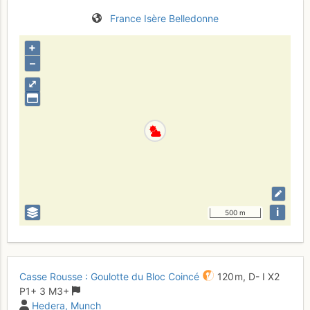
France
Isère
Belledonne
+
–
⤢
i
500 m
Casse Rousse : Goulotte du Bloc Coincé
120 m,
D-
I
X2
P1+
3
M3+
Hedera
Munch