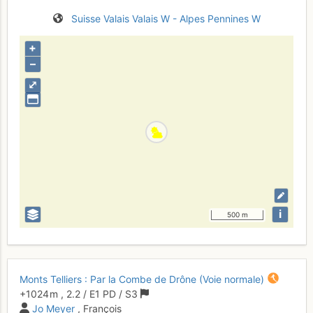
Suisse
Valais
Valais W - Alpes Pennines W
+
–
⤢
i
500 m
Monts Telliers : Par la Combe de Drône (Voie normale)
+1024 m
,
2.2
/
E1
PD
/ S3
Jo Meyer
, François