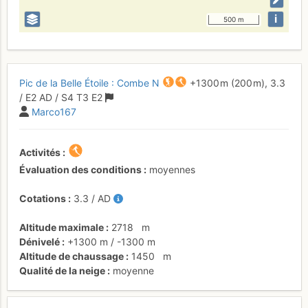
i
500 m
Pic de la Belle Étoile : Combe N
+1300 m
(200 m),
3.3
/
E2
AD
/ S4
T3
E2
Marco167
Activités
Évaluation des conditions
moyennes
Cotations
3.3
/
AD
Altitude maximale
2718
m
Dénivelé
+1300 m
/
-1300 m
Altitude de chaussage
1450
m
Qualité de la neige
moyenne