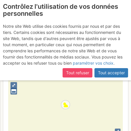
Contrôlez l'utilisation de vos données
fr
personnelles
Pic de la Belle Étoile :
Notre site Web utilise des cookies fournis par nous et par des
tiers. Certains cookies sont nécessaires au fonctionnement du
Combe N
Dimanche 19 mars 2017
site Web, tandis que d'autres peuvent être ajustés par vous à
tout moment, en particulier ceux qui nous permettent de
comprendre les performances de notre site Web et de vous
fournir des fonctionnalités de médias sociaux. Vous pouvez les
France
Isère
Belledonne
accepter ou les refuser tous ou bien
paramétrer vos choix
.
+
Tout refuser
Tout accepter
–
⤢